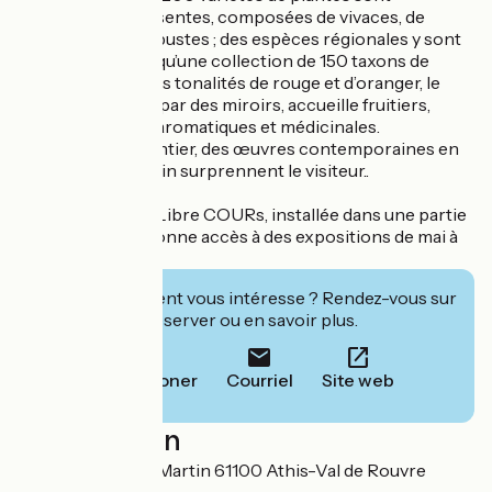
actuellement présentes, composées de vivaces, de
graminées et d’arbustes ; des espèces régionales y sont
répertoriés ainsi qu’une collection de 150 taxons de
fougères. Dans des tonalités de rouge et d’oranger, le
potager, magnifié par des miroirs, accueille fruitiers,
légumes, plantes aromatiques et médicinales.
Au détour d’un sentier, des œuvres contemporaines en
résonance au jardin surprennent le visiteur..
Une galerie d'art, Libre COURs, installée dans une partie
de l'atelier vous donne accès à des expositions de mai à
septembre.
Cet établissement vous intéresse ? Rendez-vous sur
leur site pour réserver ou en savoir plus.
Téléphoner
Courriel
Site web
Localisation
Rue du Capitaine Martin 61100 Athis-Val de Rouvre