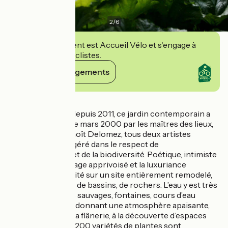
2
/
6
Cet établissement est Accueil Vélo et s'engage à
accueillir des cyclistes.
Voir ses engagements
Détails
Ouvert au public depuis 2011, ce jardin contemporain a
été créé à partir de mars 2000 par les maîtres des lieux,
Dominique et Benoît Delomez, tous deux artistes
plasticiens ; il est géré dans le respect de
l'environnement et de la biodiversité. Poétique, intimiste
ou ludique, le sauvage apprivoisé et la luxuriance
côtoient la radicalité sur un site entièrement remodelé,
composé de talus, de bassins, de rochers. L’eau y est très
présente : bassins sauvages, fontaines, cours d’eau
animent ce jardin, donnant une atmosphère apaisante,
invitant au rêve, à la flânerie, à la découverte d’espaces
insolites. Plus de 1200 variétés de plantes sont