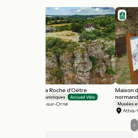
Site naturel de la Roche d'Oëtre
Maison d
norman
Musées et sites touristiques
Accueil Vélo
Saint-Philbert-sur-Orne
Musées et
Athis-