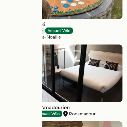
Domaine de Lallé
Campings
Accueil Vélo
Champagnac-la-Noaille
Hôtel Le Relais Amadourien
Rocamadour
Hôtels
Accueil Vélo