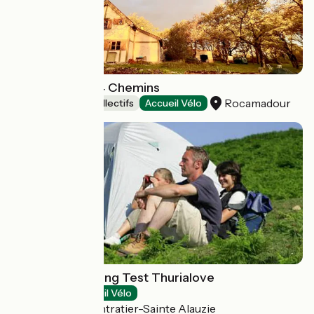
La Maison des 4 Chemins
Rocamadour
Hébergements collectifs
Accueil Vélo
OTCVL - Camping Test Thurialove
Campings
Accueil Vélo
Castelnau Montratier-Sainte Alauzie