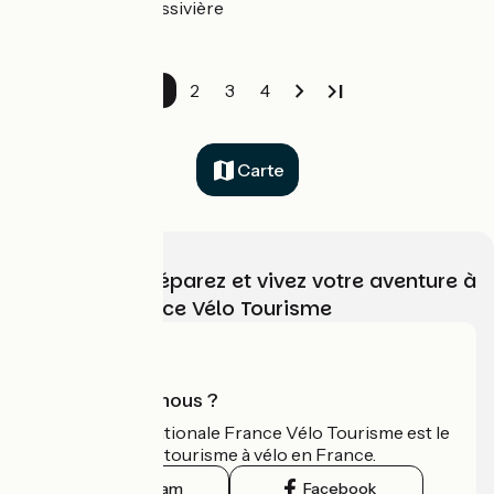
Royère-de-Vassivière
1
2
3
4
Carte
Choisissez, préparez et vivez votre aventure à
vélo avec France Vélo Tourisme
Qui sommes-nous ?
L'association nationale France Vélo Tourisme est le
guide officiel du tourisme à vélo en France.
Instagram
Facebook