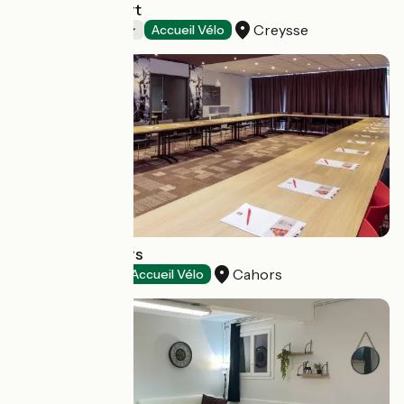
Camping du Port
Creysse
Campings
Accueil Vélo
Hôtel Ibis Cahors
Cahors
Hôtels
Accueil Vélo