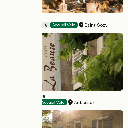
Village du Port
Saint-Sozy
Campings
Accueil Vélo
Hôtel "La Beauze"
Aubusson
Hôtels
Accueil Vélo