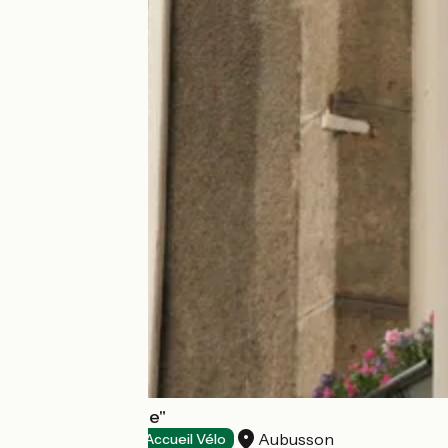
Hôtel "La Beauze"
Aubusson
Hôtels
Accueil Vélo