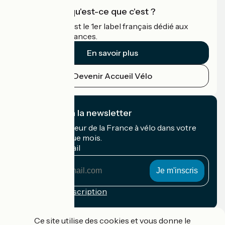
Accueil Vélo qu'est-ce que c'est ?
Accueil Vélo c'est le 1er label français dédié aux
cyclistes en vacances.
En savoir plus
Devenir Accueil Vélo
Je m'abonne à la newsletter
Recevez le meilleur de la France à vélo dans votre
boîte mail chaque mois.
Mon adresse mail
Mon
adresse
mail
Conditions d'inscription
Financé dans le cadre de Destination France
Ce site utilise des cookies et vous donne le