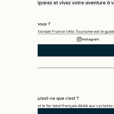
Choisissez, préparez et vivez votre aventure à 
Qui sommes-nous ?
L'association nationale France Vélo Tourisme est le guide 
Instagram
Espace Presse
Espace Pro
Accueil Vélo qu'est-ce que c'est ?
Accueil Vélo c'est le 1er label français dédié aux cycliste