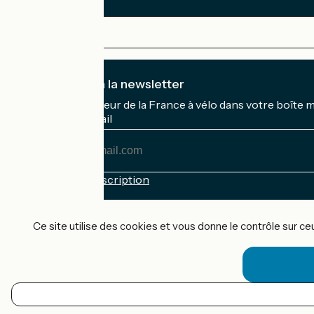
Je m'abonne à la newsletter
Recevez le meilleur de la France à vélo dans votre boîte 
Mon adresse mail
Mon
adresse
mail
Conditions d'inscription
Financé dans le cadre de Destination France
Ce site utilise des cookies et vous donne le contrôle sur c
Accueil Vélo Pro
Contact
Mentions légales
FR
Confidentialité