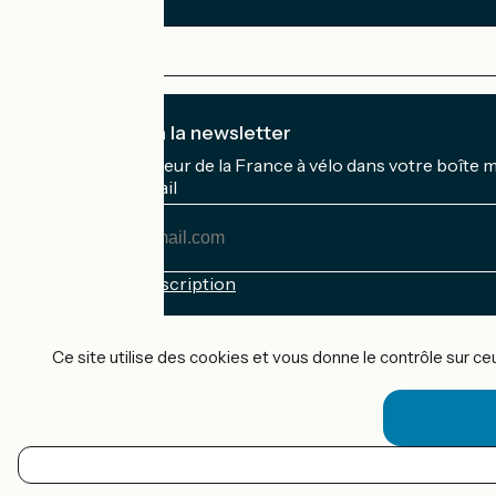
Je m'abonne à la newsletter
Recevez le meilleur de la France à vélo dans votre boîte 
Mon adresse mail
Mon
adresse
mail
Conditions d'inscription
Financé dans le cadre de Destination France
Ce site utilise des cookies et vous donne le contrôle sur c
Accueil Vélo Pro
Contact
Mentions légales
FR
Confidentialité