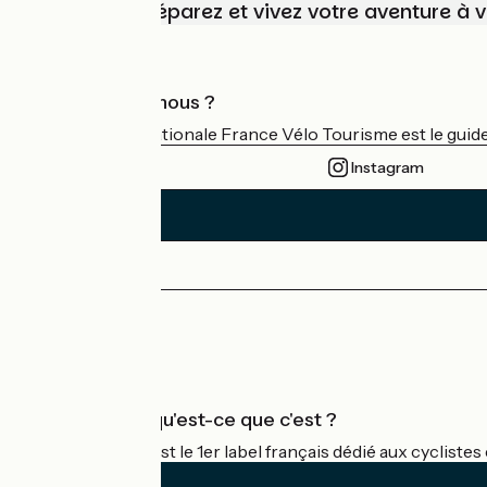
Choisissez, préparez et vivez votre aventure à 
Qui sommes-nous ?
L'association nationale France Vélo Tourisme est le guide 
Instagram
Espace Presse
Espace Pro
Accueil Vélo qu'est-ce que c'est ?
Accueil Vélo c'est le 1er label français dédié aux cycliste