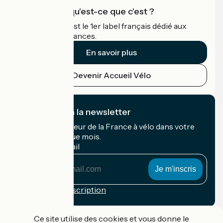
Accueil Vélo qu'est-ce que c'est ?
Accueil Vélo c'est le 1er label français dédié aux
cyclistes en vacances.
En savoir plus
Devenir Accueil Vélo
Je m'abonne à la newsletter
Recevez le meilleur de la France à vélo dans votre
boîte mail chaque mois.
Mon adresse mail
Mon
adresse
mail
Conditions d'inscription
Financé dans le cadre de Destination France
Ce site utilise des cookies et vous donne le