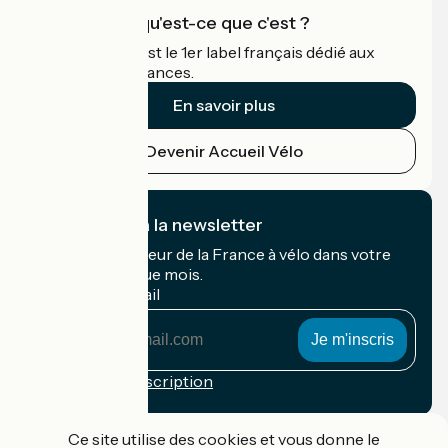
Accueil Vélo qu'est-ce que c'est ?
Accueil Vélo c'est le 1er label français dédié aux
cyclistes en vacances.
En savoir plus
Devenir Accueil Vélo
Je m'abonne à la newsletter
Recevez le meilleur de la France à vélo dans votre
boîte mail chaque mois.
Mon adresse mail
Mon
adresse
mail
Conditions d'inscription
Financé dans le cadre de Destination France
Ce site utilise des cookies et vous donne le