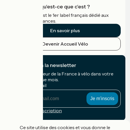
Accueil Vélo qu'est-ce que c'est ?
Accueil Vélo c'est le 1er label français dédié aux
cyclistes en vacances.
En savoir plus
Devenir Accueil Vélo
Je m'abonne à la newsletter
Recevez le meilleur de la France à vélo dans votre
boîte mail chaque mois.
Mon adresse mail
Mon
adresse
mail
Conditions d'inscription
Financé dans le cadre de Destination France
Ce site utilise des cookies et vous donne le