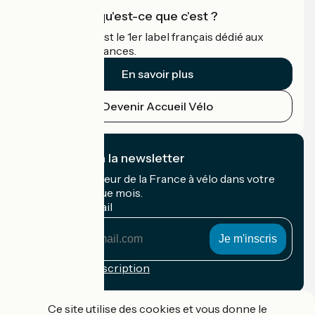
Accueil Vélo qu'est-ce que c'est ?
Accueil Vélo c'est le 1er label français dédié aux
cyclistes en vacances.
En savoir plus
Devenir Accueil Vélo
Je m'abonne à la newsletter
Recevez le meilleur de la France à vélo dans votre
boîte mail chaque mois.
Mon adresse mail
Mon
adresse
mail
Conditions d'inscription
Financé dans le cadre de Destination France
Ce site utilise des cookies et vous donne le