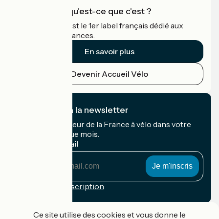
Accueil Vélo qu'est-ce que c'est ?
Accueil Vélo c'est le 1er label français dédié aux
cyclistes en vacances.
En savoir plus
Devenir Accueil Vélo
Je m'abonne à la newsletter
Recevez le meilleur de la France à vélo dans votre
boîte mail chaque mois.
Mon adresse mail
Mon
adresse
mail
Conditions d'inscription
Financé dans le cadre de Destination France
Ce site utilise des cookies et vous donne le