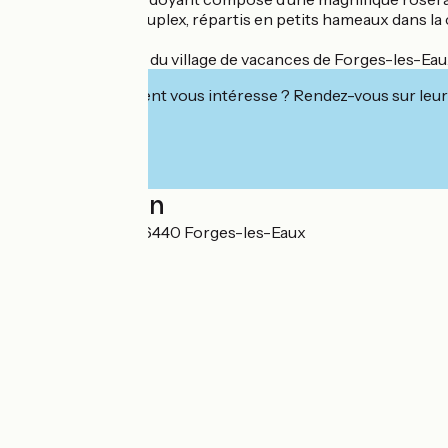
plain-pied ou en duplex, répartis en petits hameaux dans 
Chaque logement du village de vacances de Forges-les-Eaux 
Cet établissement vous intéresse ? Rendez-vous sur leur 
Localisation
Rue Pierre Blot 76440 Forges-les-Eaux