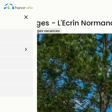
Aller
au
contenu
close
principal
VVF Villages - L'Ecrin Norman
Accueil Vélo
Villages vacances