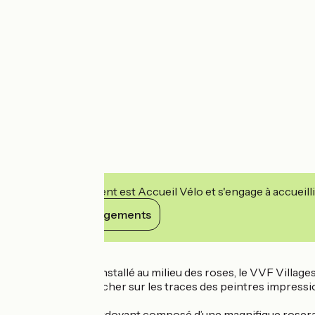
Cet établissement est Accueil Vélo et s'engage à accueilli
Voir ses engagements
Détails
Magnifiquement installé au milieu des roses, le VVF Village
vous pourrez marcher sur les traces des peintres impressi
Dans un cadre verdoyant composé d’une magnifique roserai