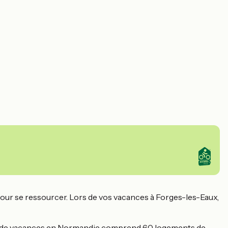
pour se ressourcer. Lors de vos vacances à Forges-les-Eaux,
age de vacances en Normandie comprend 60 logements de