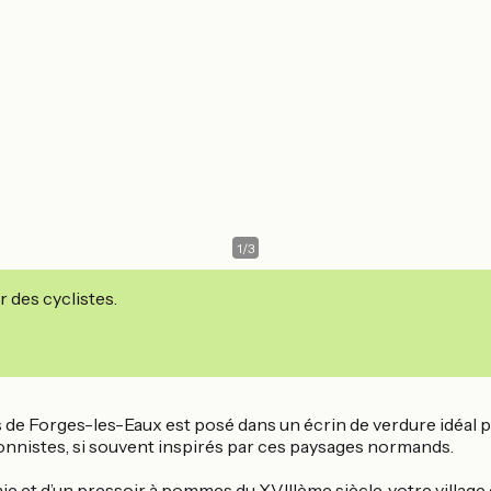
1
/
3
r des cyclistes.
s de Forges-les-Eaux est posé dans un écrin de verdure idéal 
onnistes, si souvent inspirés par ces paysages normands.
e et d’un pressoir à pommes du XVIIIème siècle, votre vill