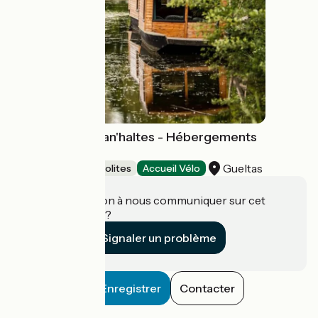
Domaine des Can'haltes - Hébergements
insolites
Gueltas
Hébergements insolites
Accueil Vélo
Une information à nous communiquer sur cet
établissement ?
Signaler un problème
Enregistrer
Contacter