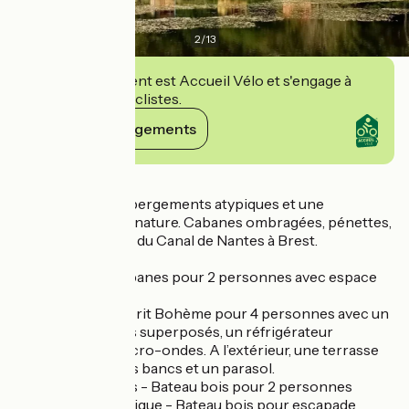
2
/
13
Cet établissement est Accueil Vélo et s'engage à
accueillir des cyclistes.
Voir ses engagements
Détails
À Gueltas, des hébergements atypiques et une
expérience 100% nature. Cabanes ombragées, pénettes,
roulottes, au bord du Canal de Nantes à Brest.
5 Can'haltes - Cabanes pour 2 personnes avec espace
pour vélos.
4 roulottes - L'esprit Bohème pour 4 personnes avec un
lit double, deux lits superposés, un réfrigérateur
combiné et un micro-ondes. A l’extérieur, une terrasse
avec une table, des bancs et un parasol.
3 petites Pénettes - Bateau bois pour 2 personnes
1 Pénette Romantique - Bateau bois pour escapade