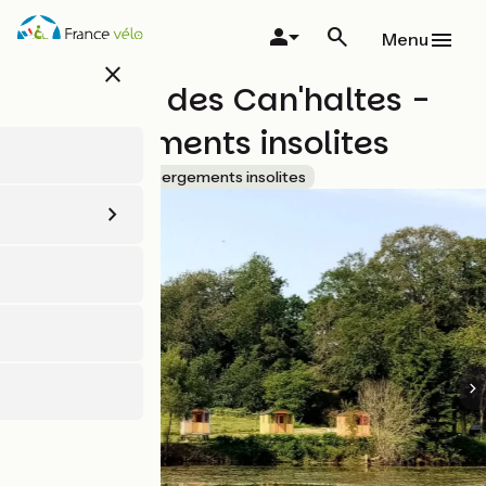
Aller
au
Menu
contenu
close
principal
Domaine des Can'haltes -
Hébergements insolites
Accueil Vélo
Hébergements insolites