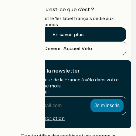
Accueil Vélo qu'est-ce que c'est ?
Accueil Vélo c'est le 1er label français dédié aux
cyclistes en vacances.
En savoir plus
Devenir Accueil Vélo
Je m'abonne à la newsletter
Recevez le meilleur de la France à vélo dans votre
boîte mail chaque mois.
Mon adresse mail
Mon
adresse
mail
Conditions d'inscription
Financé dans le cadre de Destination France
Ce site utilise des cookies et vous donne le