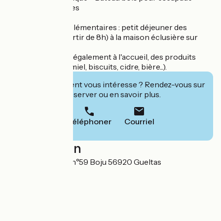
nature 4 couchages
Prestations complémentaires : petit déjeuner des
producteurs (à partir de 8h) à la maison éclusière sur
réservation.
Vous retrouverez également à l'accueil, des produits
locaux en vente (miel, biscuits, cidre, bière...).
Cet établissement vous intéresse ? Rendez-vous sur
leur site pour réserver ou en savoir plus.
Téléphoner
Courriel
Localisation
Maison éclusière n°59 Boju 56920 Gueltas