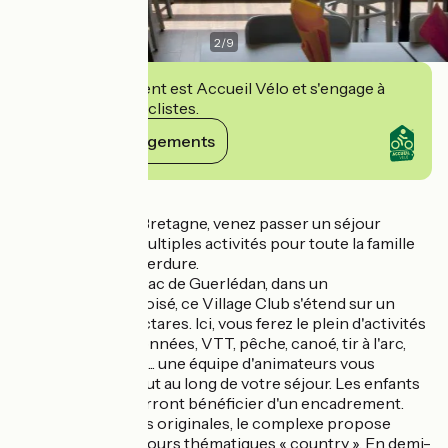
2
/
9
Cet établissement est Accueil Vélo et s'engage à
accueillir des cyclistes.
Voir ses engagements
Détails
• En plein centre Bretagne, venez passer un séjour
tonique avec de multiples activités pour toute la famille
dans un écrin de verdure.
• Situé au bord du lac de Guerlédan, dans un
environnement boisé, ce Village Club s'étend sur un
domaine de 16 hectares. Ici, vous ferez le plein d'activités
de plein air : randonnées, VTT, pêche, canoé, tir à l'arc,
tennis, jeux celtes... une équipe d'animateurs vous
accompagnera tout au long de votre séjour. Les enfants
jusqu'à 17 ans pourront bénéficier d'un encadrement.
Pour des vacances originales, le complexe propose
également des séjours thématiques « country ». En demi-