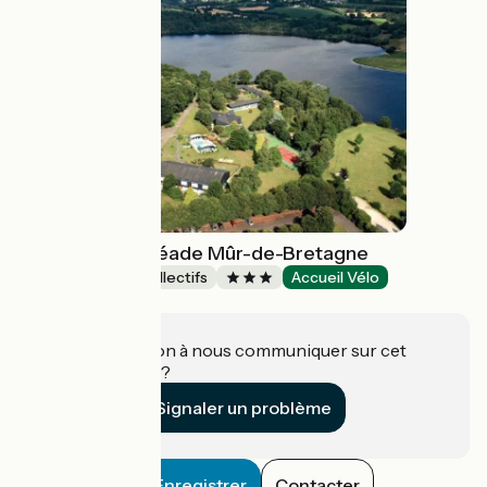
Village Club Miléade Mûr-de-Bretagne
Hébergements collectifs
Accueil Vélo
Guerlédan
Une information à nous communiquer sur cet
établissement ?
Signaler un problème
Enregistrer
Contacter