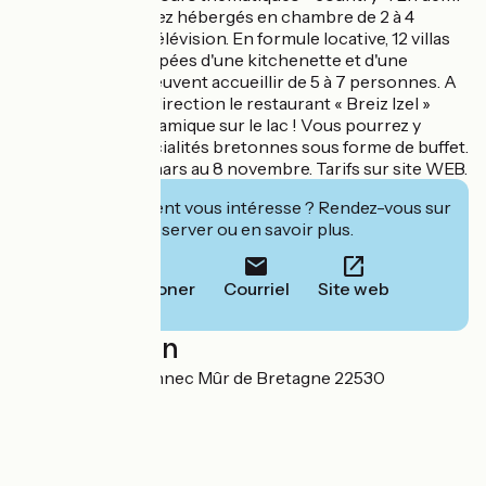
pension, vous serez hébergés en chambre de 2 à 4
personnes avec télévision. En formule locative, 12 villas
de plain-pied équipées d'une kitchenette et d'une
terrasse privée peuvent accueillir de 5 à 7 personnes. A
l'heure du repas, direction le restaurant « Breiz Izel »
avec sa vue panoramique sur le lac ! Vous pourrez y
déguster des spécialités bretonnes sous forme de buffet.
Ouverture du 18 mars au 8 novembre. Tarifs sur site WEB.
Cet établissement vous intéresse ? Rendez-vous sur
leur site pour réserver ou en savoir plus.
Téléphoner
Courriel
Site web
Localisation
Anse de Landroannec Mûr de Bretagne 22530
Guerlédan