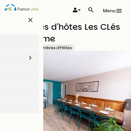
Aller
au
Menu
contenu
close
principal
Chambres d'hôtes Les CLés
de la Ferme
Accueil Vélo
Chambres d'Hôtes