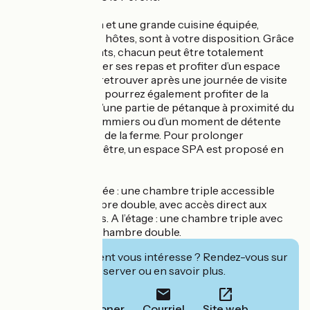
Un salon commun et une grande cuisine équipée,
partagés entre les hôtes, sont à votre disposition. Grâce
à leurs équipements, chacun peut être totalement
autonome, préparer ses repas et profiter d’un espace
convivial pour se retrouver après une journée de visite
ou de travail. Vous pourrez également profiter de la
grande terrasse, d’une partie de pétanque à proximité du
petit verger de pommiers ou d’un moment de détente
dans le parc boisé de la ferme. Pour prolonger
l’expérience bien-être, un espace SPA est proposé en
option.
Au rez-de-chaussée : une chambre triple accessible
PMR et une chambre double, avec accès direct aux
espaces communs. A l’étage : une chambre triple avec
baignoire et une chambre double.
Cet établissement vous intéresse ? Rendez-vous sur
leur site pour réserver ou en savoir plus.
Téléphoner
Courriel
Site web