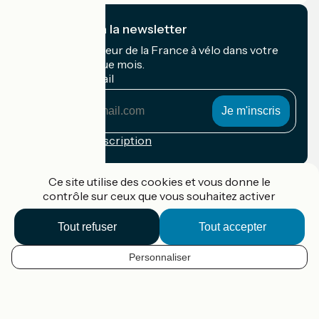
Je m'abonne à la newsletter
Recevez le meilleur de la France à vélo dans votre
boîte mail chaque mois.
Mon adresse mail
Mon
adresse
mail
Conditions d'inscription
Financé dans le cadre de Destination France
Ce site utilise des cookies et vous donne le
contrôle sur ceux que vous souhaitez activer
Tout refuser
Tout accepter
Accueil Vélo Pro
Contact
Personnaliser
Mentions légales
FR
Confidentialité
Contact
Options de carte
Réalisation :
StudioJuillet
et
France Vélo Tourisme