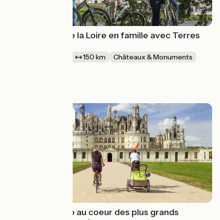
Les châteaux de la Loire en famille avec Terres
d'Aventure
1 semaine et +
150 km
Châteaux & Monuments
En boucle
à partir de
890€
Vacances à vélo au coeur des plus grands