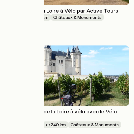
Le meilleur de la Loire à Vélo par Active Tours
8 jours
171 km
Châteaux & Monuments
Aller simple
à partir de
2138€
Coup de coeur de la Loire à vélo avec le Vélo
Voyageur
1 semaine et +
240 km
Châteaux & Monuments
Aller simple