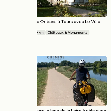
La Loire à vélo : d’Orléans à Tours avec Le Vélo
Voyageur
10 jours
320 km
Châteaux & Monuments
Aller simple
à partir de
2478€
La grande aventure le long de la Loire à vélo avec