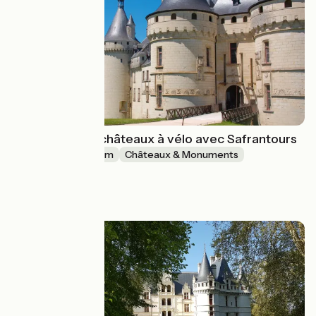
La Loire et ses châteaux à vélo avec Safrantours
4 jours
78 km
Châteaux & Monuments
Aller simple
à partir de
535€