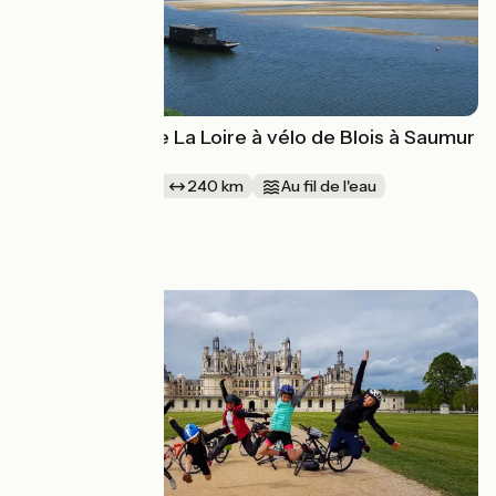
Les châteaux de La Loire à vélo de Blois à Saumur
avec Evazio
1 semaine et +
240 km
Au fil de l'eau
Aller simple
à partir de
895€