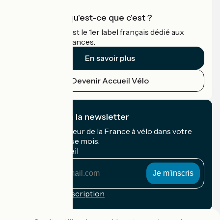
Accueil Vélo qu'est-ce que c'est ?
Accueil Vélo c'est le 1er label français dédié aux
cyclistes en vacances.
En savoir plus
Devenir Accueil Vélo
Je m'abonne à la newsletter
Recevez le meilleur de la France à vélo dans votre
boîte mail chaque mois.
Mon adresse mail
Mon
adresse
mail
Conditions d'inscription
Financé dans le cadre de Destination France