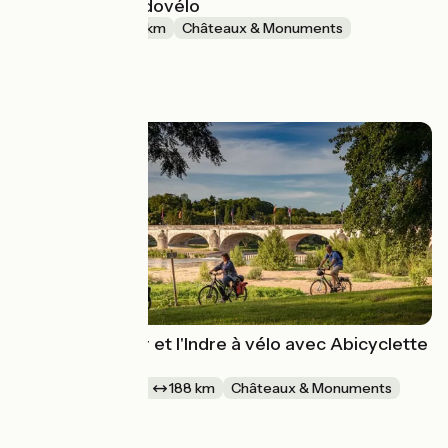
châteaux - Randovélo
5 jours
170 km
Châteaux & Monuments
En boucle
à partir de
570€
La Loire, le Cher et l'Indre à vélo avec Abicyclette
Voyages
1 semaine et +
188 km
Châteaux & Monuments
Aller simple
à partir de