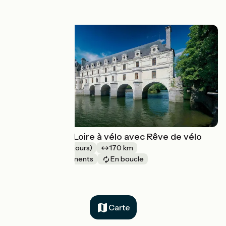
à partir de
719€
Châteaux de la Loire à vélo avec Rêve de vélo
Week-End (2-3 jours)
170 km
Châteaux & Monuments
En boucle
à partir de
371€
Carte