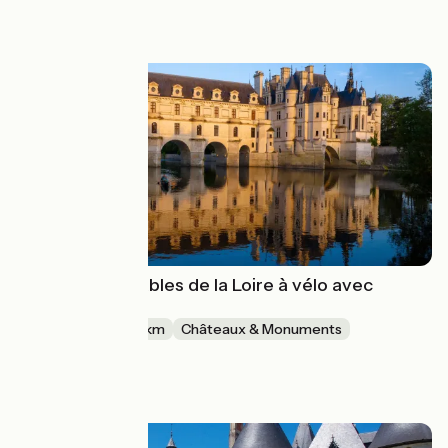
à partir de
2050€
Les incontournables de la Loire à vélo avec
Safrantours
5 jours
105 km
Châteaux & Monuments
Aller simple
à partir de
615€