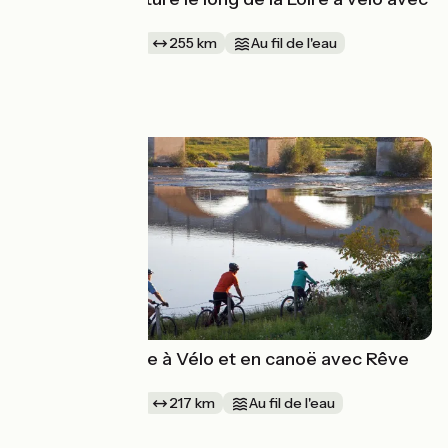
Chemins
1 semaine et +
255 km
Au fil de l'eau
Aller simple
à partir de
1250€
Vallée de la Loire à Vélo et en canoë avec Rêve
de vélo
1 semaine et +
217 km
Au fil de l'eau
En boucle