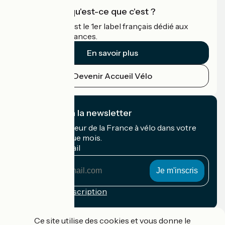
Accueil Vélo qu'est-ce que c'est ?
Accueil Vélo c'est le 1er label français dédié aux
cyclistes en vacances.
En savoir plus
Devenir Accueil Vélo
Je m'abonne à la newsletter
Recevez le meilleur de la France à vélo dans votre
boîte mail chaque mois.
Mon adresse mail
Mon
adresse
mail
Conditions d'inscription
Financé dans le cadre de Destination France
Ce site utilise des cookies et vous donne le