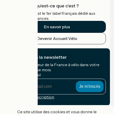
Accueil Vélo qu'est-ce que c'est ?
Accueil Vélo c'est le 1er label français dédié aux
cyclistes en vacances.
En savoir plus
Devenir Accueil Vélo
Je m'abonne à la newsletter
Recevez le meilleur de la France à vélo dans votre
boîte mail chaque mois.
Mon adresse mail
Mon
adresse
mail
Conditions d'inscription
Financé dans le cadre de Destination France
Ce site utilise des cookies et vous donne le