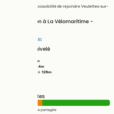
De Cany-Barville, possibilité de rejoindre Veulettes-sur-
Mer.
Interconnexion à La Vélomaritime -
EuroVelo 4
À Pourville-sur-Mer
Pentes et dénivelé
Montées :
218m
Descentes :
198m
Point le plus bas :
4m
Point le plus élevé :
128m
Types de routes
18km
(36%) Route partagée