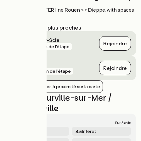
Dieppe: regional TER line Rouen < > Dieppe, with spaces
for bikes
Gares SNCF les plus proches
Saint-Aubin-sur-Scie
Rejoindre
gare
1 km de l'étape
Dieppe
Rejoindre
gare
4 km de l'étape
Afficher les gares à proximité sur la carte
Avis sur Pourville-sur-Mer /
Cany-Barville
4/5
Sur 3 avis
3.7
4
Sécurité
Intérêt
/5
/5