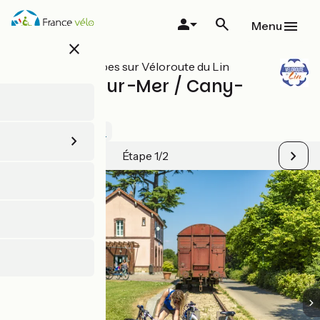
Aller
au
Menu
contenu
close
principal
Toutes les étapes sur Véloroute du Lin
Pourville-sur-Mer / Cany-
Barville
4 / 5
Voir 3 avis
Étape 1/2