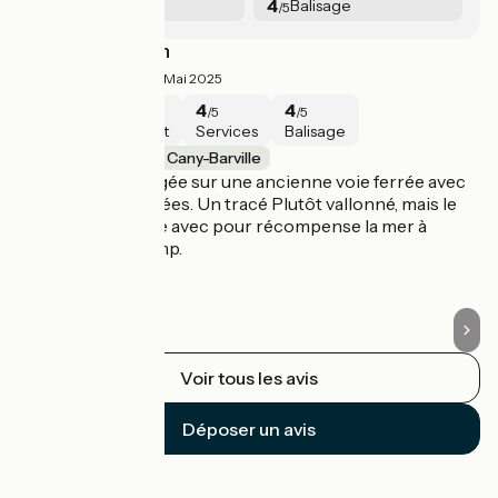
4.3
4
Services
Balisage
/5
/5
Véloroute du Lin
V
4.3/5
THIERRY ·
Mai 2025
4
5
4
4
/5
/5
/5
/5
Sécurité
Intérêt
Services
Balisage
Pourville-sur-Mer / Cany-Barville
P
Jolie piste aménagée sur une ancienne voie ferrée avec
Tr
des routes partagées. Un tracé Plutôt vallonné, mais le
ma
cadre est agréable avec pour récompense la mer à
ai
Dieppe et à Fécamp.
La
Voir tous les avis
Déposer un avis