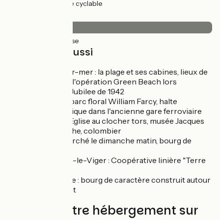
32km
(64%) Voie cyclable
Revêtement
50km
(100%) Lisse
À découvrir aussi
Pourville-sur-mer : la plage et ses cabines, lieux de
mémoire de l'opération Green Beach lors
l'Opération Jubilee de 1942
Offranville : parc floral William Farcy, halte
cyclotouristique dans l'ancienne gare ferroviaire
réhabilitée, Eglise au clocher tors, musée Jacques
Emile-Blanche, colombier
Luneray : marché le dimanche matin, bourg de
caractère,
Saint-Pierre-le-Viger : Coopérative linière "Terre
de Lin"
Cany-Barville : bourg de caractère construit autour
de la Durdent
Trouvez votre hébergement sur