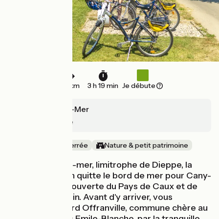
50 km
3 h 19 min
Je débute
Pourville-sur-Mer
Cany-Barville
Ancienne voie ferrée
Nature & petit patrimoine
De Pourville-sur-mer, limitrophe de Dieppe, la
Véloroute du Lin quitte le bord de mer pour Cany-
Barville à la découverte du Pays de Caux et de
ses champs de lin. Avant d'y arriver, vous
traversez d'abord Offranville, commune chère au
peintre Jacques Emile-Blanche, par la tranquille