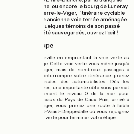
vallée de la Sâane, ou encore le bourg de Luneray.
Jusqu'à Saint-Pierre-le-Viger, l'itinéraire cyclable
chemine sur une ancienne voie ferrée aménagée
en voie verte. Quelques témoins de son passé
ferroviaire ont été sauvegardés, ouvrez l'œil !
Détail de l'étape
Vous quittez Pourville en empruntant la voie verte au
parking de la plage. Cette voie verte vous mène jusqu’à
Saint-Pierre-le-Viger, mais de nombreux passages à
niveau, viennent interrompre votre itinérance, prenez
garde aux traversées des automobilistes. Dès les
premiers kilomètres, une importante côte vous permet
de quitter rapidement le niveau 0 de la mer pour
rejoindre les plateaux du Pays de Caux. Puis, arrivé à
Saint-Pierre-le-Viger, vous prenez une route à faible
trafic jusqu’à Saint-Vaast-Dieppedalle où vous rejoignez
de nouveau la voie verte pour terminer votre étape.
Liaison