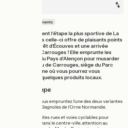
Alençon
Carrouges
Châteaux & Monuments
Voici certainement l'étape la plus sportive de La
Véloscénie, mais celle-ci offre de plaisants points
de vue sur la forêt d'Écouves et une arrivée
majestueuse à Carrouges ! Elle emprunte les
petites routes du Pays d'Alençon pour musarder
jusqu'au château de Carrouges, siège du Parc
Normandie-Maine où vous pourrez vous
restaurer avec quelques produits locaux.
Détail de l'étape
Sur cette étape, vous empruntez l’une des deux variantes
entre Alençon et Bagnoles de l’Orne Normandie.
Empruntez de petites rues et voies cyclables pour
quitter Alençon. Dans le centre-ville, attention au