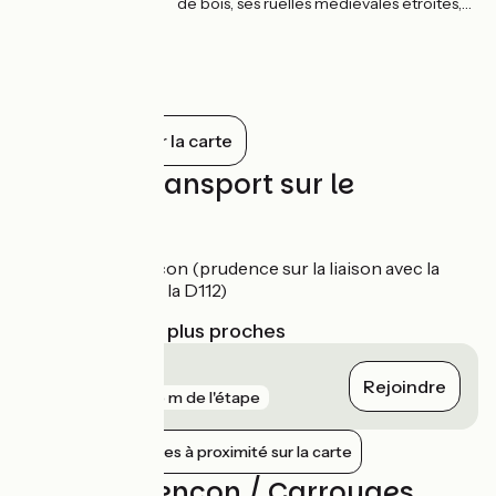
de bois, ses ruelles médiévales étroites,
ses hôtels particuliers, sa Basilique du 14e
siècle, témoin du Baptême de Sainte
Thérèse. Alençon c'est aussi la Dentelle
au Point d’Alençon, savoir-faire unique au
monde inscrit au Patrimoine immatériel
de l’UNESCO.
Tout afficher sur la carte
Trains et transport sur le
parcours
Gare d'Alençon (prudence sur la liaison avec la
traversée de la D112)
Gares SNCF les plus proches
Alençon
Rejoindre
gare
425 m de l'étape
Afficher les gares à proximité sur la carte
Avis sur Alençon / Carrouges