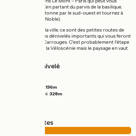
balisage dans le sens Le Mont – Paris qui peut vous
induire en erreur (en partant du parvis de la basilique,
quittez la zone piétonne par le sud-ouest et tournez à
gauche rue du Val Noble).
Une fois sortie de la ville, ce sont des petites routes de
campagne avec des dénivelés importants qui vous feront
musarder jusqu'à Carrouges. C'est probablement l'étape
la plus sportive de la Véloscénie mais le paysage en vaut
la peine !
Pentes et dénivelé
Montées :
263m
Descentes :
82m
Point le plus bas :
136m
Point le plus élevé :
328m
Types de routes