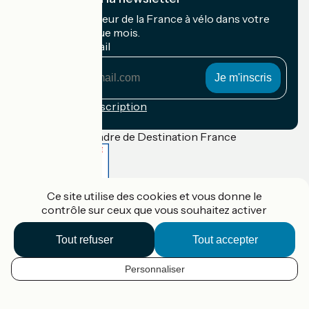
Recevez le meilleur de la France à vélo dans votre
boîte mail chaque mois.
Mon adresse mail
Mon
adresse
mail
Conditions d'inscription
Financé dans le cadre de Destination France
Ce site utilise des cookies et vous donne le
Accueil Vélo Pro
contrôle sur ceux que vous souhaitez activer
Contact
Mentions légales
Confidentialité
Tout refuser
Tout accepter
Contact
Réalisation :
StudioJuillet
et
France Vélo Tourisme
Personnaliser
FR