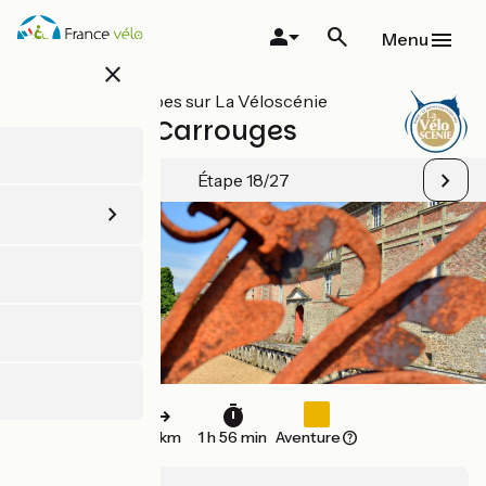
Aller
au
Menu
contenu
close
principal
Toutes les étapes sur La Véloscénie
Alençon / Carrouges
Étape 18/27
29 km
1 h 56 min
Aventure