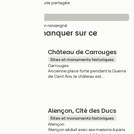
29km
(100%) Route partagée
Revêtement
29km
(100%) Non renseigné
À ne pas manquer sur ce
parcours
Château de Carrouges
Sites et monuments historiques
Carrouges
Ancienne place forte pendant la Guerre
de Cent Ans, le château est
progressivement devenu une demeure
de prestige typique de l'architecture de
la Renaissance en Normandie. L’ancienne
collégiale accueille le Parc naturel
régional Normandie-Maine, un lieu
convivial où vous pourrez découvrir son
Alençon, Cité des Ducs
patrimoine naturel et culturel.
Sites et monuments historiques
Alençon
Alençon séduit avec ses maisons à pans