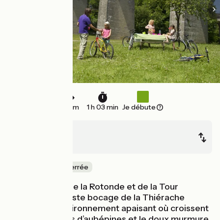
16 km
1 h 03 min
Je débute
Hirson
Etréaupont
Ancienne voie ferrée
Après la visite de la Rotonde et de la Tour
Florentine, le vaste bocage de la Thiérache
propose un environnement apaisant où croissent
pommiers, haies d’aubépines et le doux murmure