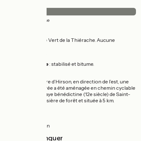
Revêtement
16km
(100%) Lisse
L’itinéraire
Voie verte de l’Axe Vert de la Thiérache. Aucune
difficulté.
Jalonnement EV3.
Revêtement lisse
: stabilisé et bitume.
Liaison
Au départ de la gare d’Hirson, en direction de l’est, une
ancienne voie ferrée a été aménagée en chemin cyclable
pour gagner l’abbaye bénédictine (12e siècle) de Saint-
Michel posée en lisière de forêt et située à 5 km.
Trains
Gare d’Hirson
À ne pas manquer