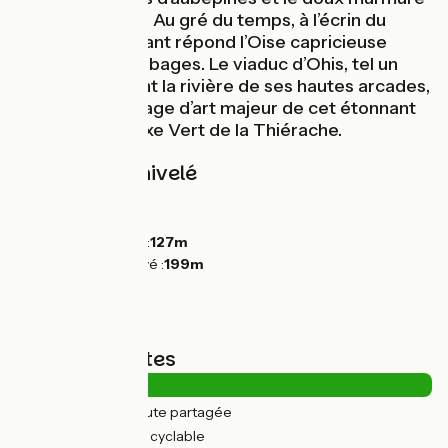
des cours d’eau. Au gré du temps, à l’écrin du
bocage verdoyant répond l’Oise capricieuse
inondant les herbages. Le viaduc d’Ohis, tel un
géant enjambant la rivière de ses hautes arcades,
constitue l’ouvrage d’art majeur de cet étonnant
parcours sur l’Axe Vert de la Thiérache.
Pentes et dénivelé
Montées :
10m
Descentes :
59m
Point le plus bas :
127m
Point le plus élevé :
199m
Types de routes
0.64km
(4%) Route partagée
15km
(96%) Voie cyclable