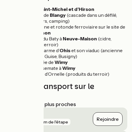
Forêts de
Saint-Michel et d’Hirson
Le Domaine de
Blangy
(cascade dans un défilé,
base de loisirs, camping)
Tour florentine et rotonde ferroviaire sur le site de
la gare d’
Hirson
Les vergers du Baty à
Neuve-Maison
(cidre,
produits du terroir)
Village de charme d’
Ohis
et son viaduc (ancienne
ligne Hirson, Guise, Busigny)
Eglise fortifiée de
Wimy
Musée la Casemate à
Wimy
Conserverie d’Ornelle (produits du terroir)
Trains et transport sur le
parcours
Gares SNCF les plus proches
Fourmies
Rejoindre
gare
137 m de l'étape