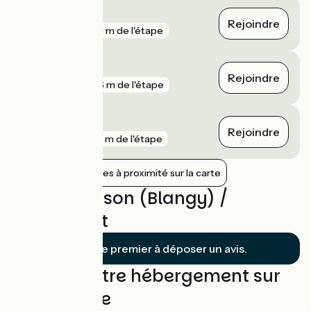
Anor
Rejoindre
gare
259 m de l'étape
Hirson Écoles
Rejoindre
gare
306 m de l'étape
Hirson
Rejoindre
gare
557 m de l'étape
Afficher les gares à proximité sur la carte
Avis sur Hirson (Blangy) /
Etréaupont
Soyez le premier à déposer un avis.
Trouvez votre hébergement sur
cette étape