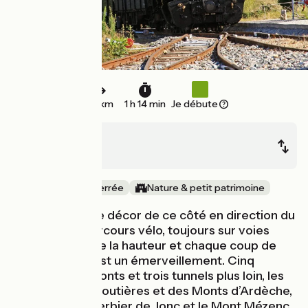
20 km
1 h 14 min
Je débute
Le Cheylard
Lamastre
Ancienne voie ferrée
Nature & petit patrimoine
Changement de décor de ce côté en direction du
nord-est. Le parcours vélo, toujours sur voies
vertes, prend de la hauteur et chaque coup de
pédale donné est un émerveillement. Cinq
viaducs, deux ponts et trois tunnels plus loin, les
paysages des Boutières et des Monts d’Ardèche,
avec le Mont Gerbier de Jonc et le Mont Mézenc