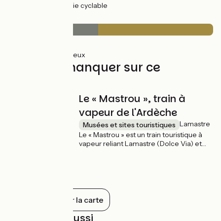
20km
(100%) Voie cyclable
Revêtement
9km
(44%) Lisse
11km
(56%) Rugueux
À ne pas manquer sur ce
parcours
Le « Mastrou », train à
vapeur de l'Ardèche
Lamastre
Musées et sites touristiques
Le « Mastrou » est un train touristique à
vapeur reliant Lamastre (Dolce Via) et
Tournon-sur-Rhône (ViaRhôna) par les
Gorges du Doux. Embarquez pour un
voyage historique de 28 kilomètres où
vous franchirez ponts, viaducs et tunnels
afin de traverser cette splendide et
sauvage vallée ! Réservation obligatoire
Tout afficher sur la carte
pour vous et votre vélo :
https://www.trainardeche.fr/mastrou/
À découvrir aussi