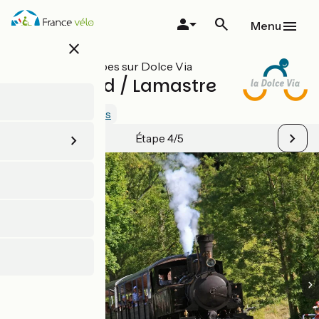
Aller
au
Menu
contenu
close
principal
Toutes les étapes sur Dolce Via
Le Cheylard / Lamastre
4.5 / 5
Voir 1 avis
Étape 4/5