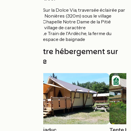
Belsentes :
Sur la Dolce Via, traversée éclairée par
le tunnel des Nonières (320m) sous le village
Saint-Prix :
Chapelle Notre Dame de la Pitié
Desaignes :
village de caractère
Lamastre :
Le Train de l'Ardèche, la ferme du
Châtaignier, espace de baignade
Trouvez votre hébergement sur
cette étape
Les lodges du Viaduc
Tente bi