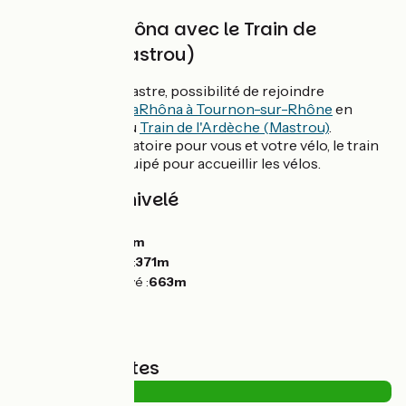
Liaison ViaRhôna avec le Train de
l'Ardèche (Mastrou)
Au départ de Lamastre, possibilité de rejoindre
l'itinéraire vélo
ViaRhôna à Tournon-sur-Rhône
en
montant à bord du
Train de l'Ardèche (Mastrou)
.
Réservation obligatoire pour vous et votre vélo, le train
touristique est équipé pour accueillir les vélos.
Pentes et dénivelé
Montées :
242m
Descentes :
300m
Point le plus bas :
371m
Point le plus élevé :
663m
Types de routes