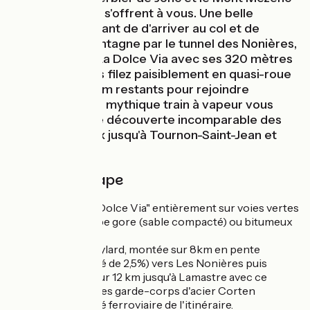
en toile de fond s'offrent à vous. Une belle
récompense avant de d'arriver au col et de
traverser la montagne par le tunnel des Nonières,
le plus long de La Dolce Via avec ses 320 mètres
(éclairés !). Vous filez paisiblement en quasi-roue
libre sur les 12 km restants pour rejoindre
Lamastre. Ici, un mythique train à vapeur vous
attend pour une découverte incomparable des
Gorges du Doux jusqu'à Tournon-Saint-Jean et
ViaRhôna.
Détail de l'étape
Parcours balisé "Dolce Via" entièrement sur voies vertes
au revêtement type gore (sable compacté) ou bitumeux
bien roulant.
Au départ du Cheylard, montée sur 8km en pente
régulière (dénivelé de 2,5%) vers Les Nonières puis
descente (2,3%) sur 12 km jusqu'à Lamastre avec ce
rappel constant des garde-corps d'acier Corten
rappellant le passé ferroviaire de l'itinéraire.