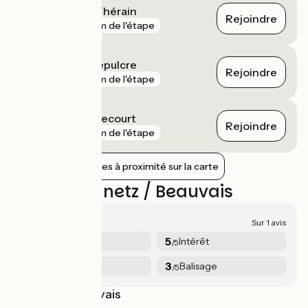
Montreuil-sur-Thérain
Rejoindre
gare
4 km de l'étape
Villers-Saint-Sépulcre
Rejoindre
gare
6 km de l'étape
Hermes - Berthecourt
Rejoindre
gare
7 km de l'étape
Afficher les gares à proximité sur la carte
Avis sur Agnetz / Beauvais
4.3/5
Sur 1 avis
4
5
Sécurité
Intérêt
/5
/5
5
3
Services
Balisage
/5
/5
Clermont Beauvais