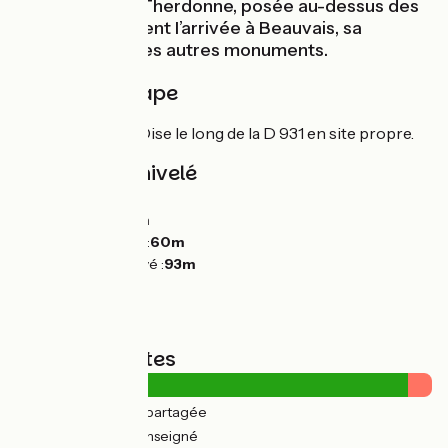
Saint-Ouen de Therdonne, posée au-dessus des
champs. Puis vient l’arrivée à Beauvais, sa
cathédrale et ses autres monuments.
Détail de l'étape
Voie verte Trans’Oise le long de la D 931 en site propre.
Pentes et dénivelé
Montées :
64m
Descentes :
64m
Point le plus bas :
60m
Point le plus élevé :
93m
Types de routes
2km
(6%) Route partagée
2km
(9%) Non renseigné