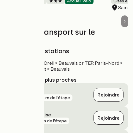
Chambres d'Hôtes
Accueil Vélo
Gîtes et 
Goincourt
Saint-
Trains et transport sur le
parcours
SNCF railway stations
TER Paris-Nord > Creil > Beauvais or TER Paris-Nord >
Persian-Beaumont > Beauvais
Gares SNCF les plus proches
Beauvais
Rejoindre
gare
288 m de l'étape
Clermont de l'Oise
Rejoindre
gare
2 km de l'étape