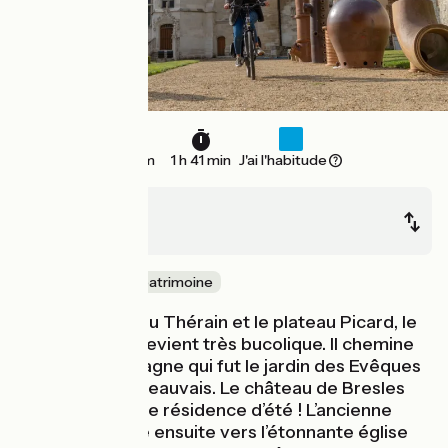
26 km
1 h 41 min
J'ai l'habitude
Agnetz
Beauvais
Nature & petit patrimoine
Entre la vallée du Thérain et le plateau Picard, le
parcours vélo devient très bucolique. Il chemine
dans une campagne qui fut le jardin des Evêques
et Comtes de Beauvais. Le château de Bresles
est leur ancienne résidence d’été ! L’ancienne
route royale file ensuite vers l’étonnante église