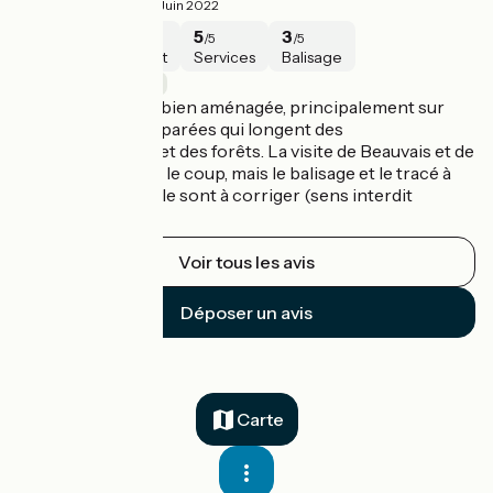
4.3/5
Théodore ·
Juin 2022
4
5
5
3
/5
/5
/5
/5
Sécurité
Intérêt
Services
Balisage
Agnetz / Beauvais
Étape agréable et bien aménagée, principalement sur
des pistes bien séparées qui longent des
départementales et des forêts. La visite de Beauvais et de
sa cathédrale vaut le coup, mais le balisage et le tracé à
l'arrivée dans la ville sont à corriger (sens interdit
notamment).
Voir tous les avis
Déposer un avis
Carte