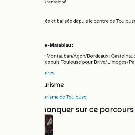
21km
(100%) Non renseigné
L'itinéraire
Voie verte asphaltée et balisée depuis le centre de Toulous
Gares SNCF
Gare de Toulouse-Matabiau :
TER et Intercités > Montauban/Agen/Bordeaux ; Castelnau
Autres directions depuis Toulouse pour Brive/Limoges/Pari
Consulter les horaires
Offices de Tourisme
Office de Tourisme de Toulouse
À ne pas manquer sur ce parcours