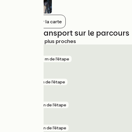
Tout afficher sur la carte
Trains et transport sur le parcours
Gares SNCF les plus proches
Montaudran
gare
923 m de l'étape
Montlaur
gare
1 km de l'étape
Saint-Agne
gare
2 km de l'étape
Baziège
gare
2 km de l'étape