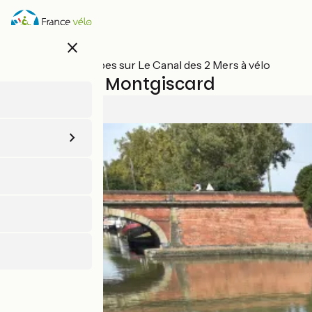
Aller
au
contenu
close
principal
Toutes les étapes sur Le Canal des 2 Mers à vélo
Toulouse / Montgiscard