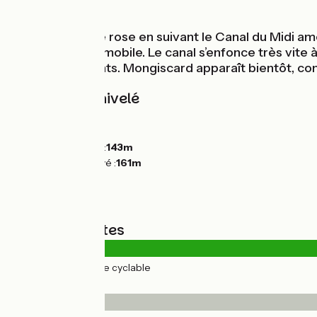
Au fil de l'eau
On quitte la ville rose en suivant le Canal du Midi 
circulation automobile. Le canal s’enfonce très vite 
de leurs résidents. Mongiscard apparaît bientôt, co
Pentes et dénivelé
Montées :
10m
Descentes :
0m
Point le plus bas :
143m
Point le plus élevé :
161m
Types de routes
21km
(100%) Voie cyclable
Revêtement