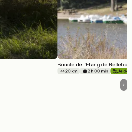
Boucle de l'Etang de Bellebou
20 km
2 h 00 min
Je déb