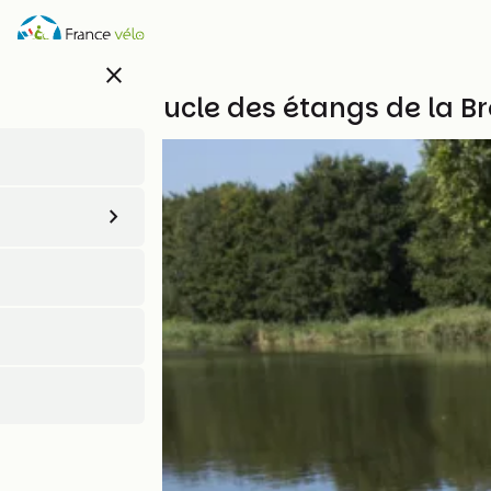
Aller
au
contenu
close
principal
Grande boucle des étangs de la Br