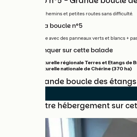
Circuit vélo n°5 - Grande boucle 
Balade à vélo sur chemins et petites routes sans difficulté.
Balisage de la boucle n°5
Boucle vélo balisée avec des panneaux verts et blancs + pa
À ne pas manquer sur cette balade
Réserve naturelle régionale Terres et Etangs de 
Réserve naturelle nationale de Chérine (370 ha)
Avis sur Grande boucle des étangs 
Trouvez votre hébergement sur cet