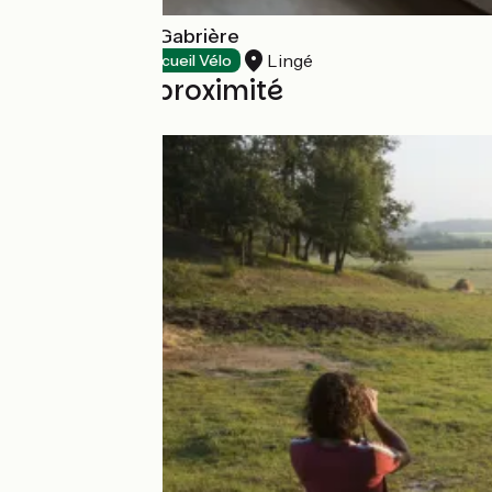
Auberge de La Gabrière
Lingé
Hôtels
Accueil Vélo
Boucles à proximité