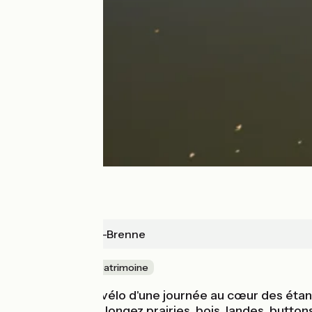
Mézières-en-Brenne
Nature & petit patrimoine
Cette balade à vélo d'une journée au cœur des étan
paysager : vous longez prairies, bois, landes, butto