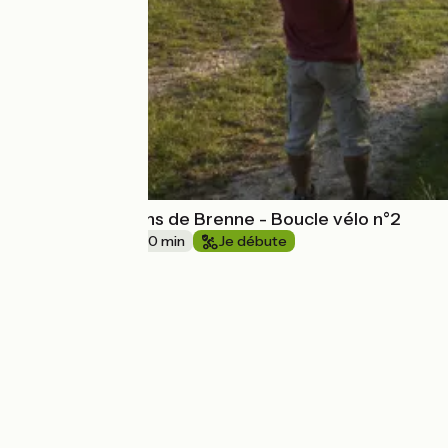
Etangs et buttons de Brenne - Boucle vélo n°2
27 km
2 h 30 min
Je débute