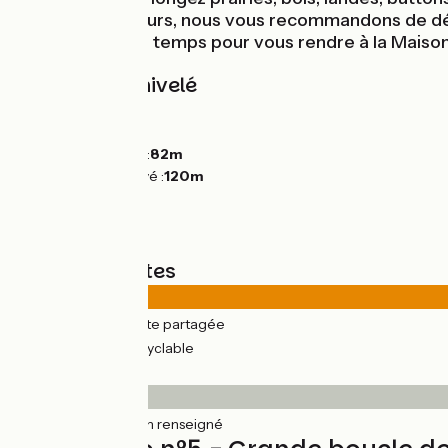
la Nature. D'ailleurs, nous vous recommandons de dé
vous laissera du temps pour vous rendre à la Maison 
Pentes et dénivelé
Montées :
44m
Descentes :
41m
Point le plus bas :
82m
Point le plus élevé :
120m
Types de routes
38km
(85%) Route partagée
7km
(15%) Voie cyclable
Revêtement
45km
(100%) Non renseigné