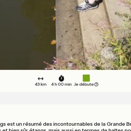
43 km
4 h 00 min
Je débute
gs est un résumé des incontournables de la Grande Bre
ns et bien sûr étangs, mais aussi en termes de haltes p