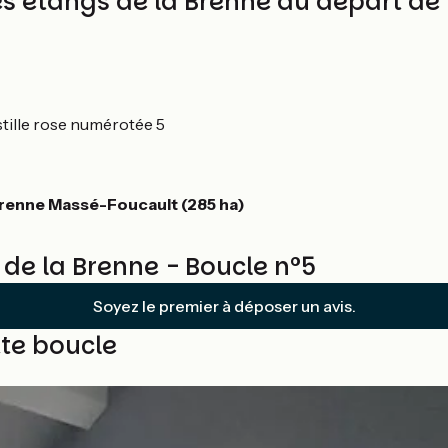
des étangs de la Brenne au départ d
stille rose numérotée 5
Brenne Massé-Foucault (285 ha)
de la Brenne - Boucle n°5
Soyez le premier à déposer un avis.
te boucle