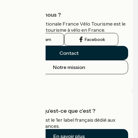
Qui sommes-nous ?
L'association nationale France Vélo Tourisme est le
guide officiel du tourisme à vélo en France.
Instagram
Facebook
Contact
Notre mission
Espace Presse
Espace Pro
Accueil Vélo qu'est-ce que c'est ?
Accueil Vélo c'est le 1er label français dédié aux
cyclistes en vacances.
En savoir plus