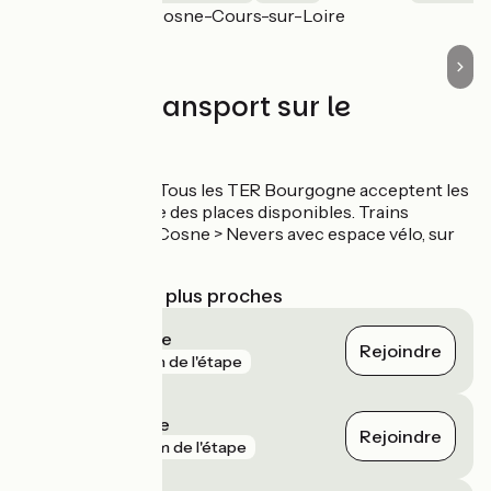
Cosne-Cours-sur-Loire
Accueil Vélo
Trains et transport sur le
parcours
Gare de Cosne
: Tous les TER Bourgogne acceptent les
vélos dans la limite des places disponibles. Trains
Intercités Paris > Cosne > Nevers avec espace vélo, sur
réservation.
Gares SNCF les plus proches
Tracy - Sancerre
Rejoindre
gare
1 km de l'étape
Pouilly-sur-Loire
Rejoindre
gare
2 km de l'étape