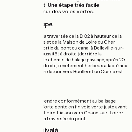
est omniprésent. Une étape très facile
principalement sur des voies vertes.
Détail de l'étape
Prudence lors de la traversée de la D 82 à hauteur de la
Centrale Nucléaire et de la Maison de Loire du Cher.
Attention, dès la sortie du pont du canal à Belleville-sur-
Loire, descendre aussitôt à droite (derrière la
médiathèque) sur le chemin de halage paysagé, après 20
mètres, tourner à droite, revêtement herbeux adapté aux
vélos sur 100 m. Un détour vers Boulleret ou Cosne est
recommandé.
Liaisons
De Sancerre, descendre conformément au balisage.
Prudence dans la forte pente en fin voie verte juste avant
le canal latéral à la Loire. Liaison vers Cosne-sur-Loire :
prudence lors de la traversée du pont.
Pentes et dénivelé