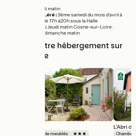
Léré :
samedi matin
Sury-près-Léré :
3ème samedi du mois d’avril à
septembre de 17h à20h sous la Halle
Saint-Satur :
Jeudi matin Cosne-sur-Loire :
mercredi et dimanche matin
Trouvez votre hébergement sur
cette étape
Le cabanon
L'Abri d
Gîtes et locations de meublés
Chambres