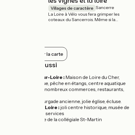
les vignes et la loire
Sancerre
Villages de caractère
La Loire à Vélo vous fera grimper les
coteaux du Sancerrois. Même si la
montée pourra être rude pour certains, le
point de vue que la ville offre sur la vallée
de la Loire et le vignoble environnant est
exceptionnel. Une dégustation est de
mise !
Tout afficher sur la carte
À découvrir aussi
Belleville-sur-Loire :
Maison de Loire du Cher,
halte nautique, pêche en étangs, centre aquatique
des Presles, nombreux commerces, restaurants,
camping.
Bannay :
bourgade ancienne, jolie église, écluse.
Cosne-sur-Loire :
joli centre historique, musée de
la Loire, tous services
Léré :
Crypte de la collégiale St-Martin
Marchés