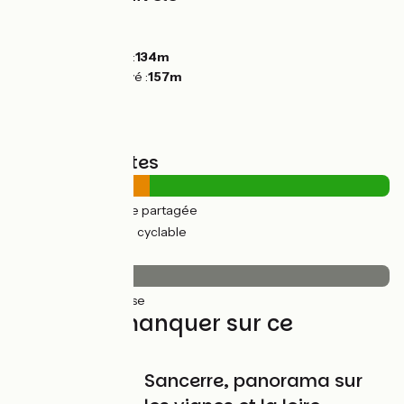
Montées :
10m
Descentes :
11m
Point le plus bas :
134m
Point le plus élevé :
157m
Types de routes
11km
(36%) Route partagée
19km
(64%) Voie cyclable
Revêtement
29km
(100%) Lisse
À ne pas manquer sur ce
parcours
Sancerre, panorama sur