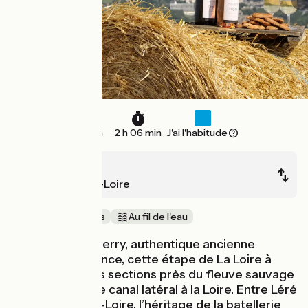
29 km
2 h 06 min
J'ai l'habitude
Sancerre
Beaulieu-sur-Loire
Au cœur des vignes
Au fil de l'eau
Aux portes du Berry, authentique ancienne
province de France, cette étape de La Loire à
Vélo alterne des sections près du fleuve sauvage
et d’autres sur le canal latéral à la Loire. Entre Léré
et Belleville-sur-Loire, l’héritage de la batellerie