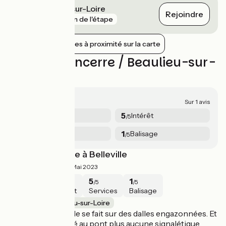
Cosne-Cours-sur-Loire
Rejoindre
gare
3 km de l'étape
Afficher les gares à proximité sur la carte
Avis sur Sancerre / Beaulieu-sur-
Loire
3.5/5
Sur 1 avis
3
5
Sécurité
Intérêt
/5
/5
5
1
Services
Balisage
/5
/5
Mauvais balisage à Belleville
3.5/5
François ·
Mai 2023
3
5
5
1
/5
/5
/5
/5
Sécurité
Intérêt
Services
Balisage
Sancerre / Beaulieu-sur-Loire
L'arrivée à Belleville se fait sur des dalles engazonnées. Et
puis une fois arrivé au pont plus aucune signalétique.