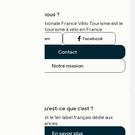
Qui sommes-nous ?
L'association nationale France Vélo Tourisme est le
guide officiel du tourisme à vélo en France.
Instagram
Facebook
Contact
Notre mission
Espace Presse
Espace Pro
Accueil Vélo qu'est-ce que c'est ?
Accueil Vélo c'est le 1er label français dédié aux
cyclistes en vacances.
En savoir plus