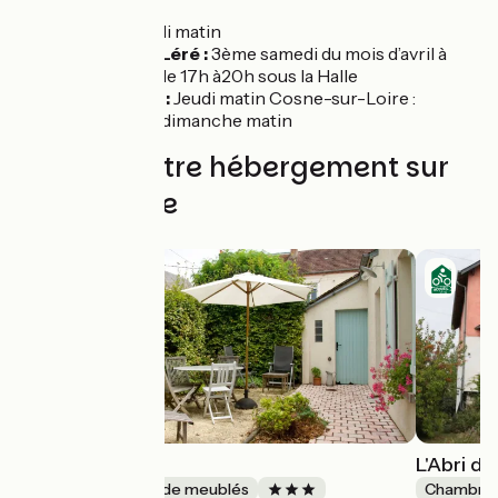
Léré :
samedi matin
Sury-près-Léré :
3ème samedi du mois d’avril à
septembre de 17h à20h sous la Halle
Saint-Satur :
Jeudi matin Cosne-sur-Loire :
mercredi et dimanche matin
Trouvez votre hébergement sur
cette étape
Le cabanon
L'Abri d
Gîtes et locations de meublés
Chambres