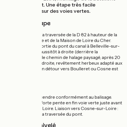
est omniprésent. Une étape très facile
principalement sur des voies vertes.
Détail de l'étape
Prudence lors de la traversée de la D 82 à hauteur de la
Centrale Nucléaire et de la Maison de Loire du Cher.
Attention, dès la sortie du pont du canal à Belleville-sur-
Loire, descendre aussitôt à droite (derrière la
médiathèque) sur le chemin de halage paysagé, après 20
mètres, tourner à droite, revêtement herbeux adapté aux
vélos sur 100 m. Un détour vers Boulleret ou Cosne est
recommandé.
Liaisons
De Sancerre, descendre conformément au balisage.
Prudence dans la forte pente en fin voie verte juste avant
le canal latéral à la Loire. Liaison vers Cosne-sur-Loire :
prudence lors de la traversée du pont.
Pentes et dénivelé