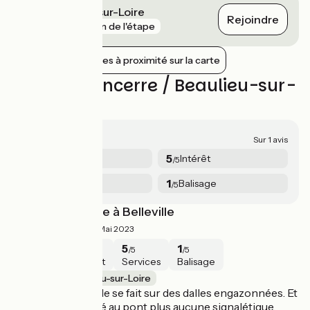
Cosne-Cours-sur-Loire
Rejoindre
gare
3 km de l'étape
Afficher les gares à proximité sur la carte
Avis sur Sancerre / Beaulieu-sur-
Loire
3.5/5
Sur 1 avis
3
5
Sécurité
Intérêt
/5
/5
5
1
Services
Balisage
/5
/5
Mauvais balisage à Belleville
3.5/5
François ·
Mai 2023
3
5
5
1
/5
/5
/5
/5
Sécurité
Intérêt
Services
Balisage
Sancerre / Beaulieu-sur-Loire
L'arrivée à Belleville se fait sur des dalles engazonnées. Et
puis une fois arrivé au pont plus aucune signalétique.