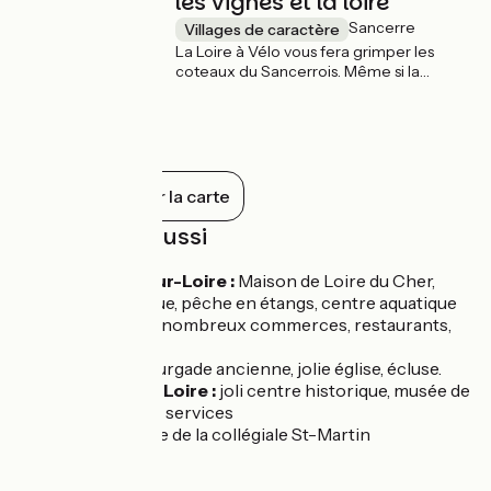
les vignes et la loire
Sancerre
Villages de caractère
La Loire à Vélo vous fera grimper les
coteaux du Sancerrois. Même si la
montée pourra être rude pour certains, le
point de vue que la ville offre sur la vallée
de la Loire et le vignoble environnant est
exceptionnel. Une dégustation est de
mise !
Tout afficher sur la carte
À découvrir aussi
Belleville-sur-Loire :
Maison de Loire du Cher,
halte nautique, pêche en étangs, centre aquatique
des Presles, nombreux commerces, restaurants,
camping.
Bannay :
bourgade ancienne, jolie église, écluse.
Cosne-sur-Loire :
joli centre historique, musée de
la Loire, tous services
Léré :
Crypte de la collégiale St-Martin
Marchés