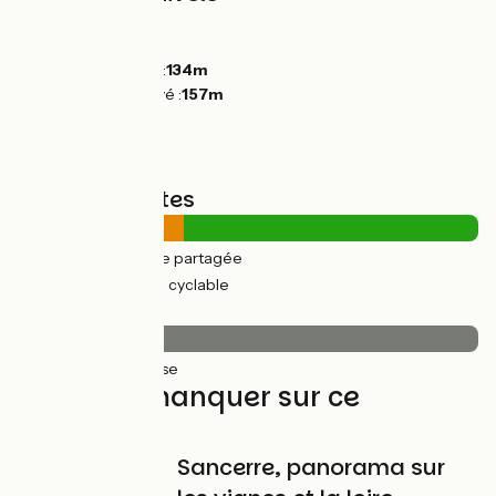
Montées :
10m
Descentes :
11m
Point le plus bas :
134m
Point le plus élevé :
157m
Types de routes
11km
(36%) Route partagée
19km
(64%) Voie cyclable
Revêtement
29km
(100%) Lisse
À ne pas manquer sur ce
parcours
Sancerre, panorama sur