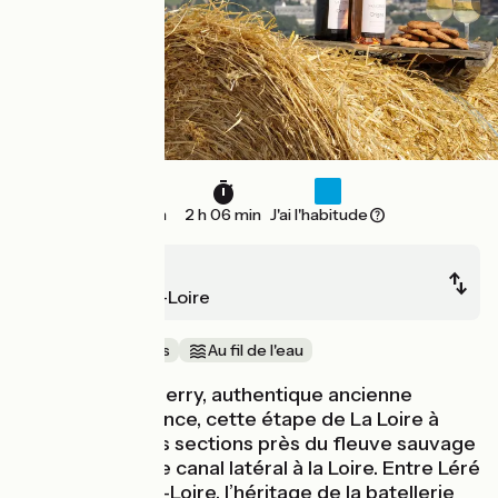
29 km
2 h 06 min
J'ai l'habitude
Sancerre
Beaulieu-sur-Loire
Au cœur des vignes
Au fil de l'eau
Aux portes du Berry, authentique ancienne
province de France, cette étape de La Loire à
Vélo alterne des sections près du fleuve sauvage
et d’autres sur le canal latéral à la Loire. Entre Léré
et Belleville-sur-Loire, l’héritage de la batellerie