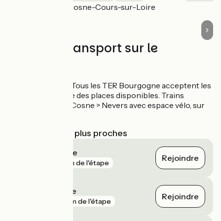
Cosne-Cours-sur-Loire
Accueil Vélo
Trains et transport sur le
parcours
Gare de Cosne
: Tous les TER Bourgogne acceptent les
vélos dans la limite des places disponibles. Trains
Intercités Paris > Cosne > Nevers avec espace vélo, sur
réservation.
Gares SNCF les plus proches
Tracy - Sancerre
Rejoindre
gare
1 km de l'étape
Pouilly-sur-Loire
Rejoindre
gare
2 km de l'étape