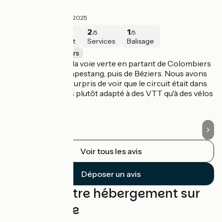
Déception
R
1.8/5
Elise ·
Août 2025
1
3
2
1
/5
/5
/5
/5
Sécurité
Intérêt
Services
Balisage
Capestang / Béziers
C
Nous avons testé la voie verte en partant de Colombiers
No
en direction de Capestang, puis de Béziers. Nous avons
Ca
été très déçus et surpris de voir que le circuit était dans
re
plusieurs endroits plutôt adapté à des VTT qu'à des vélos
no
de ville.
Voir tous les avis
Déposer un avis
Trouvez votre hébergement sur
cette étape