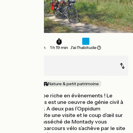
21 km
1 h 19 min
J'ai l'habitude
Capestang
Béziers
Au fil de l'eau
Nature & petit patrimoine
Encore une étape riche en évènements ! Le
tunnel de Malpas est une oeuvre de génie civil à
ne pas manquer. A deux pas l’Oppidum
d’Ensérune mérite une visite et le coup d’œil sur
l’insolite étang asséché de Montady vous
surprendra. Ce parcours vélo s’achève par le site