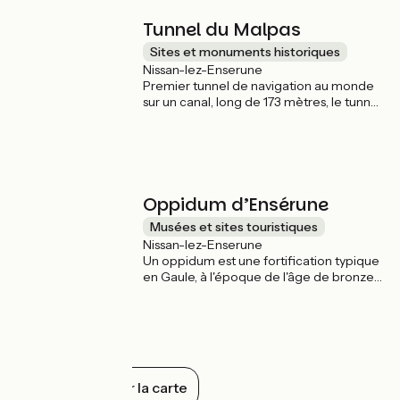
350 ans pour faire gravir aux bateaux de
passage 22 mètres de dénivelé !
Tunnel du Malpas
Sites et monuments historiques
Nissan-lez-Enserune
Premier tunnel de navigation au monde
sur un canal, long de 173 mètres, le tunnel
de Malpas a été conçu par Pierre-Paul
Riquet, architecte du Canal du Midi.
L'ouvrage, impressionnant pour son
époque, est soutenu par trente arches sur
tout son long. Il n'est pas possible de le
traverser à vélo, mais une voie piétonne
Oppidum d’Ensérune
permet un accès sur la rive gauche.
Musées et sites touristiques
Nissan-lez-Enserune
Un oppidum est une fortification typique
en Gaule, à l'époque de l'âge de bronze
jusqu'à la conquête romaine, servant de
refuge et de lieu de rencontre. Celui
d'Ensérune offre un panorama hors-
norme sur l'étang asséché de Montady et
comporte un musée dédié qui présente
une collection de céramiques et d'armes
Tout afficher sur la carte
d'époque.