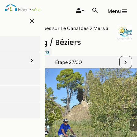
Aller
au
Menu
contenu
close
principal
Toutes les étapes sur Le Canal des 2 Mers à
vélo
Capestang / Béziers
2.6 / 5
Voir 2 avis
Étape 27/30