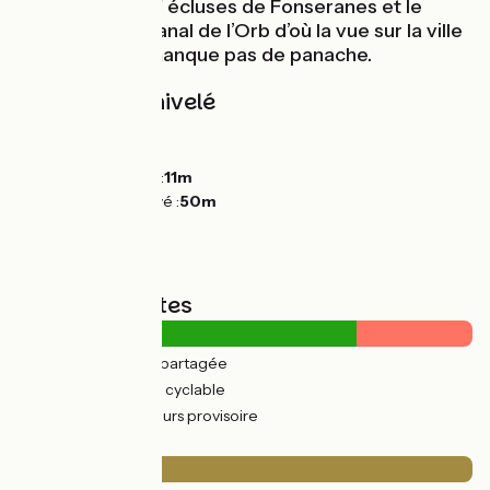
unique des neuf écluses de Fonseranes et le
superbe pont canal de l’Orb d’où la vue sur la ville
de Béziers ne manque pas de panache.
Pentes et dénivelé
Montées :
54m
Descentes :
65m
Point le plus bas :
11m
Point le plus élevé :
50m
Types de routes
2km
(11%) Route partagée
18km
(89%) Voie cyclable
7km
(34%) Parcours provisoire
Revêtement