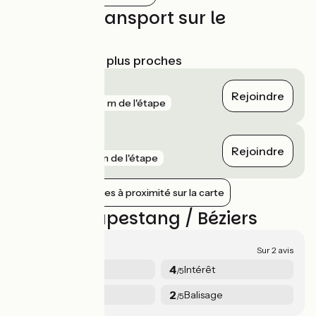
Trains et transport sur le
parcours
Gares SNCF les plus proches
Béziers
Rejoindre
gare
387 m de l'étape
Coursan
Rejoindre
gare
5 km de l'étape
Afficher les gares à proximité sur la carte
Avis sur Capestang / Béziers
2.6/5
Sur 2 avis
2
4
Sécurité
Intérêt
/5
/5
2.5
2
Services
Balisage
/5
/5