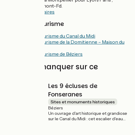
Nîmes/Alès/Clermont-Fd.
Consulter les horaires
Offices de Tourisme
Office de Tourisme du Canal du Midi
Office de Tourisme de la Domitienne – Maison du
Malpas
Office de Tourisme de Béziers
À ne pas manquer sur ce
parcours
Les 9 écluses de
Fonseranes
Sites et monuments historiques
Béziers
Un ouvrage d'art historique et grandiose
sur le Canal du Midi : cet escalier d'eau
impressionnant de 9 écluses (7
aujourd'hui) fonctionne depuis plus de