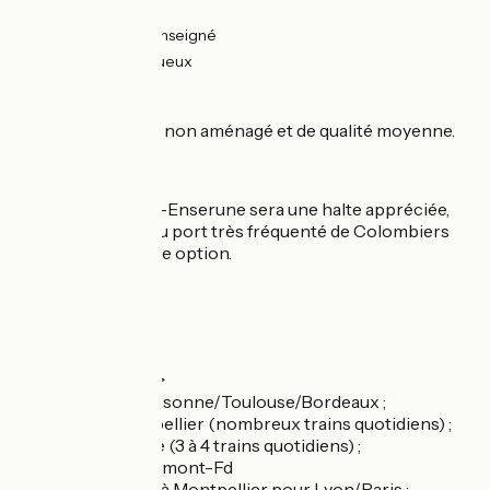
2km
(8%) Lisse
2km
(9%) Non renseigné
17km
(83%) Rugueux
L’itinéraire
Chemin de halage non aménagé et de qualité moyenne.
Hors itinéraire
A 2 km Nissan-lez-Enserune sera une halte appréciée,
mais l’animation du port très fréquenté de Colombiers
peut être une autre option.
Gares SNCF
Gare de Béziers
:
TER et Intercités >
Narbonne/Carcassonne/Toulouse/Bordeaux ;
Agde/Sète/Montpellier (nombreux trains quotidiens) ;
Avignon/Marseille (3 à 4 trains quotidiens) ;
Millau/Rodez/Clermont-Fd
Correspondance à Montpellier pour Lyon/Paris ;