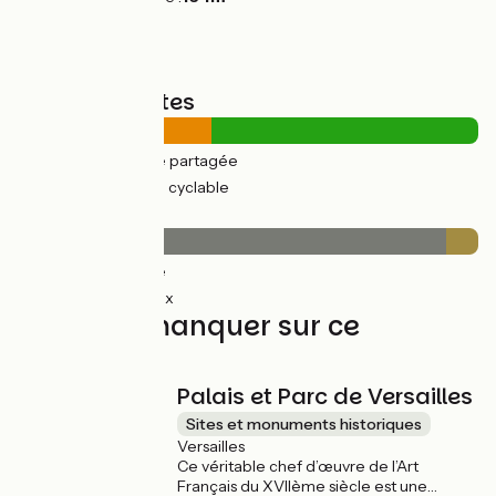
Types de routes
7km
(42%) Route partagée
10km
(58%) Voie cyclable
Revêtement
16km
(93%) Lisse
1km
(7%) Rugueux
À ne pas manquer sur ce
parcours
Palais et Parc de Versailles
Sites et monuments historiques
Versailles
Ce véritable chef d’œuvre de l’Art
Français du XVIIème siècle est une