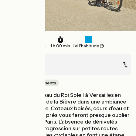
17 km
1 h 09 min
J'ai l'habitude
Massy
Versailles
Châteaux & Monuments
Cap sur le château du Roi Soleil à Versailles en
suivant la vallée de la Bièvre dans une ambiance
quasi-champêtre. Coteaux boisés, cours d’eau et
vaches dans les prés vous feront presque oublier
la proximité de Paris. L’absence de dénivelés
importants, la progression sur petites routes
partagées et voies cyclables en font une étape