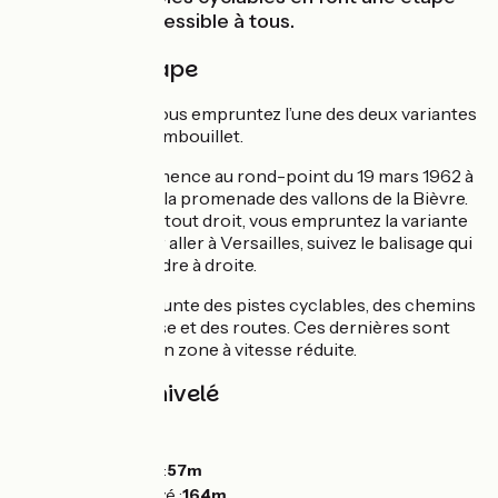
agréable et accessible à tous.
Détail de l'étape
Sur cette étape, vous empruntez l’une des deux variantes
entre Massy et Rambouillet.
Cette étape commence au rond-point du 19 mars 1962 à
l’extrémité sud de la promenade des vallons de la Bièvre.
Si vous continuez tout droit, vous empruntez la variante
par Limours. Pour aller à Versailles, suivez le balisage qui
vous invite à prendre à droite.
Cette étape emprunte des pistes cyclables, des chemins
au revêtement lisse et des routes. Ces dernières sont
toujours situées en zone à vitesse réduite.
Pentes et dénivelé
Montées :
122m
Descentes :
55m
Point le plus bas :
57m
Point le plus élevé :
164m