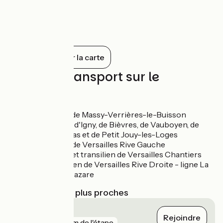
création personnelle de Louis XIV, le roi
soleil !
Tout afficher sur la carte
Trains et transport sur le
parcours
Gare RER B de Massy-Verrières-le-Buisson
Gare ligne V d'Igny, de Bièvres, de Vauboyen, de
Jouy-en-Josas et de Petit Jouy-les-Loges
Gare RER C de Versailles Rive Gauche
Gare RER C et transilien de Versailles Chantiers
Gare transilien de Versailles Rive Droite - ligne La
défense/St Lazare
Gares SNCF les plus proches
Massy TGV
Rejoindre
gare
141 m de l'étape