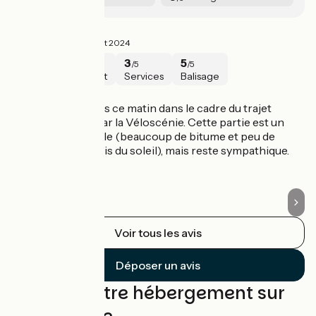
Sympa
T
4.3/5
Yanis ·
Août 2024
5
4
3
5
/5
/5
/5
/5
Sécurité
Intérêt
Services
Balisage
Massy / Versailles
M
J'ai fait ce parcours ce matin dans le cadre du trajet
It
Paris-Versailles par la Véloscénie. Cette partie est un
de
peu moins agréable (beaucoup de bitume et peu de
ca
protection vis-à-vis du soleil), mais reste sympathique.
he
da
Voir tous les avis
Déposer un avis
Trouvez votre hébergement sur