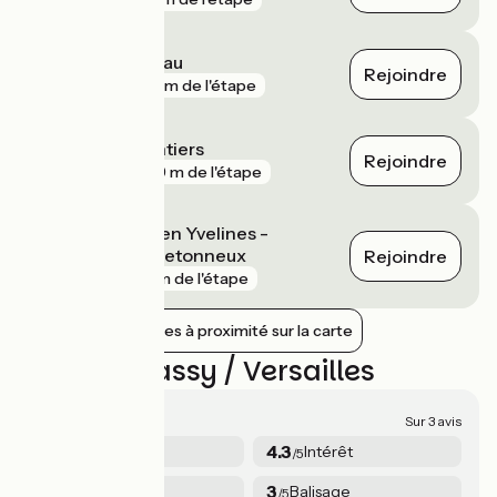
Massy - Palaiseau
Rejoindre
gare
195 m de l'étape
Versailles Chantiers
Rejoindre
gare
469 m de l'étape
Saint-Quentin en Yvelines -
Montigny-le-Bretonneux
Rejoindre
gare
5 km de l'étape
Afficher les gares à proximité sur la carte
Avis sur Massy / Versailles
3.4/5
Sur 3 avis
4
4.3
Sécurité
Intérêt
/5
/5
2.3
3
Services
Balisage
/5
/5