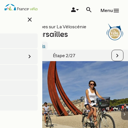
Aller
au
Menu
contenu
close
principal
Toutes les étapes sur La Véloscénie
Massy / Versailles
3.4 / 5
Voir 3 avis
Étape 2/27