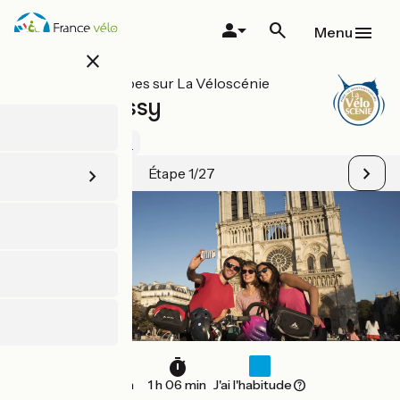
Aller
au
Menu
contenu
close
principal
Toutes les étapes sur La Véloscénie
Paris / Massy
4 / 5
Voir 2 avis
Étape 1/27
16 km
1 h 06 min
J'ai l'habitude