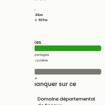
Montées :
101m
Descentes :
88m
Point le plus bas :
26m
Point le plus élevé :
107m
Types de routes
3km
(17%) Route partagée
14km
(83%) Voie cyclable
Revêtement
16km
(100%) Lisse
À ne pas manquer sur ce
parcours
Domaine départemental