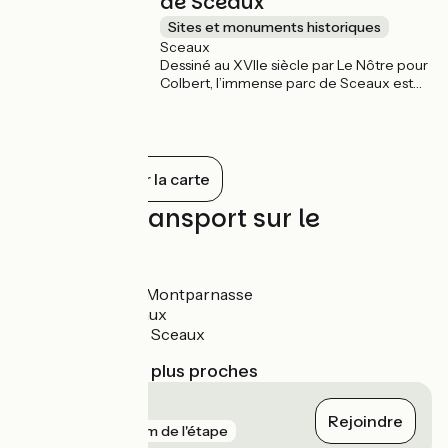
de Sceaux
Sites et monuments historiques
Sceaux
Dessiné au XVIIe siècle par Le Nôtre pour
Colbert, l’immense parc de Sceaux est
ouvert tous les jours et accessible au vélo.
Tout afficher sur la carte
Trains et transport sur le
parcours
gare Paris – Montparnasse
gare de Sceaux
gare Parc de Sceaux
Gares SNCF les plus proches
Massy TGV
Rejoindre
gare
141 m de l'étape