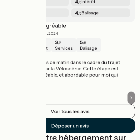
5
4
Sécurité
Intérêt
/5
/5
3
4
Services
Balisage
/5
/5
Extrêmement agréable
L
4.5/5
Yanis ·
Août 2024
5
5
3
5
/5
/5
/5
/5
Sécurité
Intérêt
Services
Balisage
Paris / Massy
P
J'ai fait ce parcours ce matin dans le cadre du trajet
J'
Paris-Versailles par la Véloscénie. Cette étape est
Ve
extrêmement agréable, et abordable pour moi qui
fa
débute.
Voir tous les avis
Déposer un avis
Trouvez votre hébergement sur