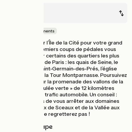
Paris
Massy
Châteaux & Monuments
Rendez-vous sur l’Île de la Cité pour votre grand
départ ! Vos premiers coups de pédales vous
feront traverser certains des quartiers les plus
emblématiques de Paris : les quais de Seine, le
quartier latin, Saint-Germain-des-Prés, l’église
Saint-Sulpice et la Tour Montparnasse. Poursuivez
votre chemin sur la promenade des vallons de la
Bièvre, une « coulée verte » de 12 kilomètres
arborée et sans trafic automobile. Un conseil :
prenez le temps de vous arrêter aux domaines
départementaux de Sceaux et de la Vallée aux
Loups. Vous ne le regretterez pas !
Détail de l'étape