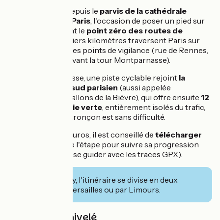
Le départ se fait depuis le
parvis de la cathédrale
Notre-Dame de Paris
, l'occasion de poser un pied sur
le clou symbolisant le
point zéro des routes de
France
. Les premiers kilomètres traversent Paris sur
route, avec quelques points de vigilance (rue de Rennes,
place du 18 juin devant la tour Montparnasse).
Passé Montparnasse, une piste cyclable rejoint
la
coulée verte du sud parisien
(aussi appelée
Promenade des Vallons de la Bièvre), qui offre ensuite
12
kilomètres en voie verte
, entièrement isolés du trafic,
jusqu'à Massy. Ce tronçon est sans difficulté.
Dans Paris intramuros, il est conseillé de
télécharger
les traces GPX
de l'étape pour suivre sa progression
(voir notre article se guider avec les traces GPX).
Arrivé à Massy, l'itinéraire se divise en deux
variantes : par Versailles ou par Limours.
Pentes et dénivelé