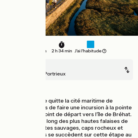
38 km
2 h 34 min
J'ai l'habitude
Paimpol
Saint-Quay-Portrieux
Bords de mer
La Vélomaritime quitte la cité maritime de
Paimpol, à moins de faire une incursion à la pointe
de l'Arcouest, point de départ vers l'île de Bréhat.
Vous pédalez le long des plus hautes falaises de
Bretagne où côtes sauvages, caps rocheux et
criques abritées se succèdent sur cette étape au