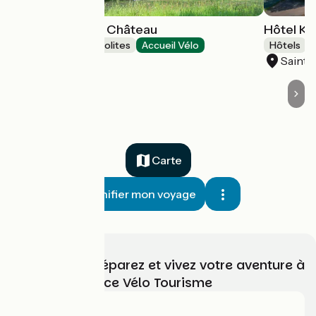
Tiny-Houses au Château
Hôtel Ke
Hébergements insolites
Accueil Vélo
Hôtels
Tréveneuc
Saint-
Carte
Planifier mon voyage
Choisissez, préparez et vivez votre aventure à
vélo avec France Vélo Tourisme