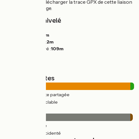
💡 Vous pouvez télécharger la trace GPX de cette liaison
en bas de cette page.
Pentes et dénivelé
Montées :
284m
Descentes :
284m
Point le plus bas :
2m
Point le plus élevé :
109m
Types de routes
37km
(97%) Route partagée
1km
(3%) Voie cyclable
Revêtement
37km
(97%) Lisse
0.96km
(2%) Accidenté