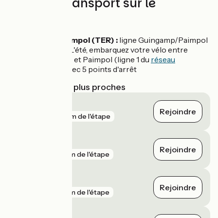
Trains et transport sur le
parcours
Gare de Paimpol (TER) :
ligne Guingamp/Paimpol
Car + vélo :
L'été, embarquez votre vélo entre
Saint-Brieuc et Paimpol (ligne 1 du
réseau
Breizhgo
) avec 5 points d'arrêt
Gares SNCF les plus proches
Paimpol
Rejoindre
gare
69 m de l'étape
Lancerf
Rejoindre
gare
2 km de l'étape
Traou Nez
Rejoindre
gare
4 km de l'étape