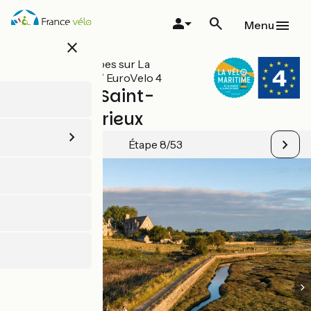
Aller
au
Menu
contenu
close
principal
Toutes les étapes sur La
Vélomaritime / EuroVelo 4
Paimpol / Saint-
Quay-Portrieux
Étape 8/53