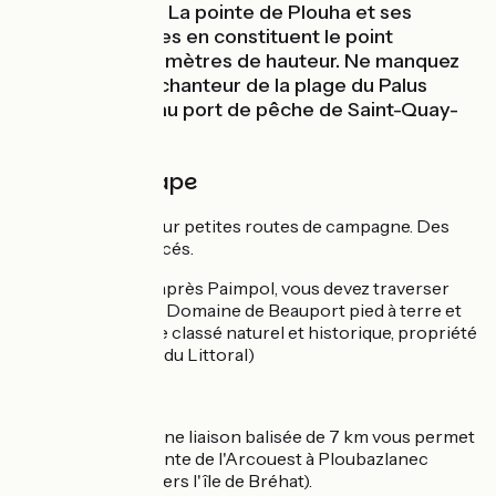
relief prononcé. La pointe de Plouha et ses
falaises sauvages en constituent le point
culminant à 104 mètres de hauteur. Ne manquez
pas le cadre enchanteur de la plage du Palus
avant d'arriver au port de pêche de Saint-Quay-
Portrieux
Détail de l'étape
Majoritairement sur petites routes de campagne. Des
dénivelés prononcés.
Attention :
juste après Paimpol, vous devez traverser
sur 800 mètres le Domaine de Beauport pied à terre et
vélo à la main ( site classé naturel et historique, propriété
du Conservatoire du Littoral)
Liaison
Depuis Paimpol, une liaison balisée de 7 km vous permet
de rejoindre la pointe de l'Arcouest à Ploubazlanec
(point de départ vers l'île de Bréhat).