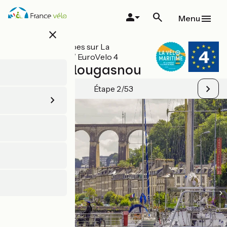
Aller
au
Menu
contenu
close
principal
Toutes les étapes sur La
Vélomaritime / EuroVelo 4
Morlaix / Plougasnou
Étape 2/53