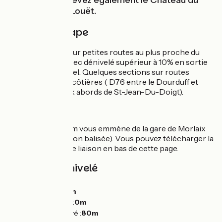
loin, vous apercevez également le Château du
Taureau et l'Ile Louët.
Détail de l'étape
Majoritairement sur petites routes au plus proche du
littoral. Section avec dénivelé supérieur à 10% en sortie
de Primel-Trégastel. Quelques sections sur routes
départementales côtières ( D76 entre le Dourduff et
Plougasnou et aux abords de St-Jean-Du-Doigt).
Liaison
Une liaison de 2 km vous emmène de la gare de Morlaix
vers l'itinéraire (non balisée). Vous pouvez télécharger la
trace GPX de cette liaison en bas de cette page.
Pentes et dénivelé
Montées :
280m
Descentes :
215m
Point le plus bas :
0m
Point le plus élevé :
80m