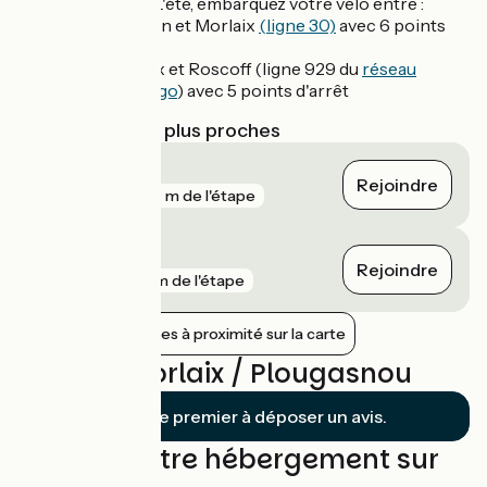
Car + Vélo : L'été, embarquez votre vélo entre :
Lannion et Morlaix
(ligne 30)
avec 6 points
d'arrêt
Morlaix et Roscoff (ligne 929 du
réseau
Breizhgo
) avec 5 points d'arrêt
Gares SNCF les plus proches
Morlaix
Rejoindre
gare
387 m de l'étape
Pleyber-Christ
Rejoindre
gare
9 km de l'étape
Afficher les gares à proximité sur la carte
Avis sur Morlaix / Plougasnou
Soyez le premier à déposer un avis.
Trouvez votre hébergement sur