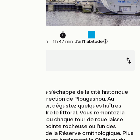
26 km
1 h 47 min
J'ai l'habitude
Morlaix
Plougasnou
Bords de mer
La Vélomaritime s'échappe de la cité historique
de Morlaix en direction de Plougasnou. Au
Dourduff-en-mer, dégustez quelques huîtres
avant de rejoindre le littoral. Vous remontez la
baie de Morlaix ou chaque tour de roue laisse
apparaître une pointe rocheuse ou l'un des
nombreux îlots de la Réserve ornithologique. Plus