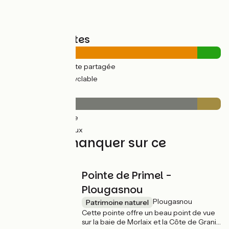
Types de routes
23km
(89%) Route partagée
3km
(11%) Voie cyclable
Revêtement
23km
(89%) Lisse
3km
(11%) Rugueux
À ne pas manquer sur ce
parcours
Pointe de Primel -
Plougasnou
Plougasnou
Patrimoine naturel
Cette pointe offre un beau point de vue
sur la baie de Morlaix et la Côte de Granit