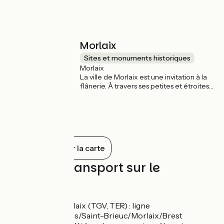
Rose du côté de Lannion et Trébeurden.
Présence d'une ancienne cabane de
douanier.
Morlaix
Sites et monuments historiques
Morlaix
La ville de Morlaix est une invitation à la
flânerie. À travers ses petites et étroites
ruelles pittoresques, ses venelles
escarpées, se révèlent les trésors cachés
de la cité médiévale de Morlaix. La
géographie particulière de la cité, au
creux d'une vallée encaissée, multiplie les
points de vue d’où appréhender la
Tout afficher sur la carte
beauté de son patrimoine bâti.
Trains et transport sur le
parcours
Gare de Morlaix (TGV, TER) : ligne
Paris/Rennes/Saint-Brieuc/Morlaix/Brest