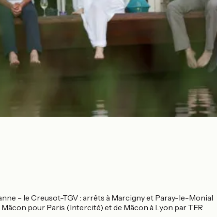
anne – le Creusot-TGV : arrêts à Marcigny et Paray-le-Monial
Mâcon pour Paris (Intercité) et de Mâcon à Lyon par TER