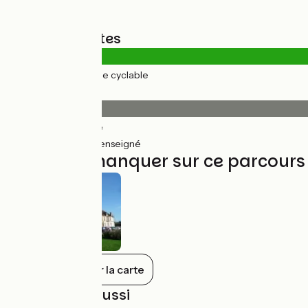
Types de routes
34km
(100%) Voie cyclable
Revêtement
25km
(73%) Lisse
9km
(27%) Non renseigné
À ne pas manquer sur ce parcours
Tout afficher sur la carte
À découvrir aussi