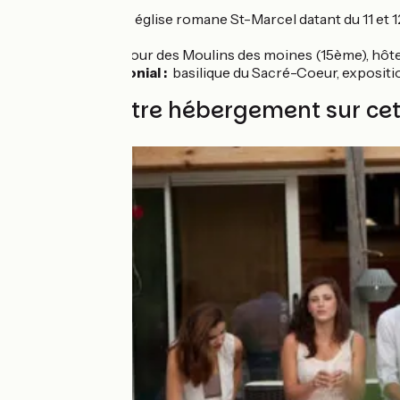
Iguerande :
église romane St-Marcel datant du 11 et 12
dernier
Marcigny :
tour des Moulins des moines (15ème), hôte
Paray-le-Monial :
basilique du Sacré-Coeur, exposit
Trouvez votre hébergement sur ce