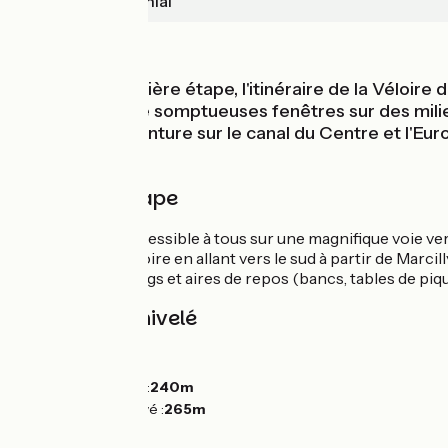
Paray-le-Monial
Au fil de l'eau
Pour cette dernière étape, l'itinéraire de la Véloir
enrobé offre de somptueuses fenêtres sur des milieux
poursuivre l'aventure sur le canal du Centre et l'Eur
incontournable.
Détail de l'étape
Parcours plat, accessible à tous sur une magnifique voie v
avec vues sur la Loire en allant vers le sud à partir de Marci
Nombreux parkings et aires de repos (bancs, tables de piq
Pentes et dénivelé
Montées :
34m
Descentes :
41m
Point le plus bas :
240m
Point le plus élevé :
265m