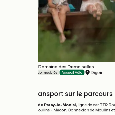
Village Toue du Domaine des Demoiselles
Digoin
Gîtes et locations de meublés
Accueil Vélo
Trains et transport sur le parcours
Gare SNCF de Paray-le-Monial,
ligne de car TER Ro
Ligne TER Moulins - Mâcon. Connexion de Moulins et 