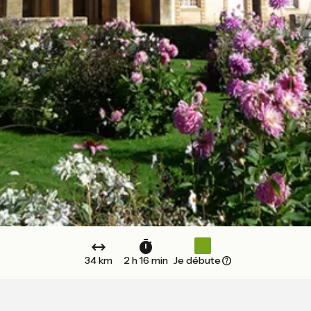
34 km
2 h 16 min
Je débute