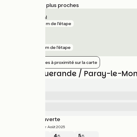
Gares SNCF les plus proches
Paray-le-Monial
gare
201 m de l'étape
Digoin
gare
10 km de l'étape
Afficher les gares à proximité sur la carte
Avis sur Iguerande / Paray-le-Mon
3.9/5
4.5
Sécurité
/5
2.5
Services
/5
Une belle découverte
4.5/5
Frederique ·
Août 2025
5
4
4
5
/5
/5
/5
/5