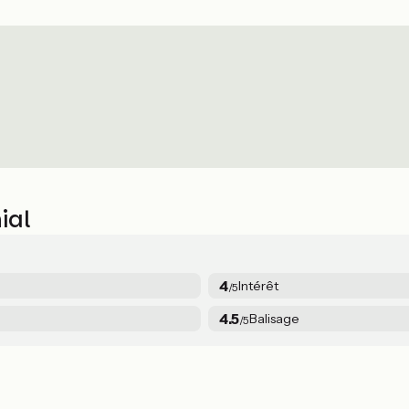
ial
4
Intérêt
/5
4.5
Balisage
/5