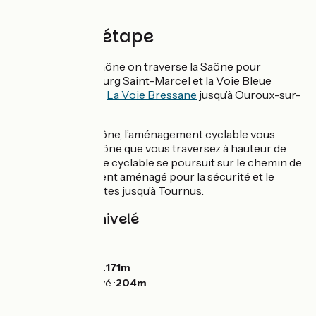
Tournus.
Détail de l'étape
De Chalon-sur-Saône on traverse la Saône pour
rejoindre le faubourg Saint-Marcel et la Voie Bleue
commune ici avec
La Voie Bressane
jusqu’à Ouroux-sur-
Saône.
À Ouroux-sur-Saône, l’aménagement cyclable vous
ramène vers la Saône que vous traversez à hauteur de
Marnay. L’itinéraire cyclable se poursuit sur le chemin de
halage spécialement aménagé pour la sécurité et le
confort des cyclistes jusqu’à Tournus.
Pentes et dénivelé
Montées :
45m
Descentes :
33m
Point le plus bas :
171m
Point le plus élevé :
204m