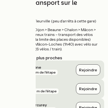
Trains et transport sur le
parcours
Gares de Mâcon, Fleurville (peu d’arrêts à cette gare)
TER Paris > Dijon > Beaune > Chalon > Mâcon >
Lyon (nombreux trains – transport des vélos
gratuit dans la limite des places disponibles)
TGV Paris > Mâcon-Loches (1h40) avec vélo sur
réservation (6 vélos / train).
Gares SNCF les plus proches
Chalon-sur-Saône
Rejoindre
gare
516 m de l'étape
Tournus
Rejoindre
gare
693 m de l'étape
Fontaines - Mercurey
Rejoindre