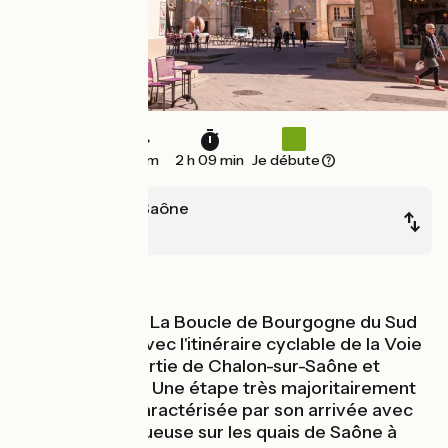
33 km
2 h 09 min
Je débute
Châlon-sur-Saône
Tournus
Au fil de l'eau
Cette étape de La Boucle de Bourgogne du Sud
est commune avec l'itinéraire cyclable de la Voie
Bleue pour la sortie de Chalon-sur-Saône et
jusqu'à Tournus. Une étape très majoritairement
en voie verte caractérisée par son arrivée avec
une vue majestueuse sur les quais de Saône à