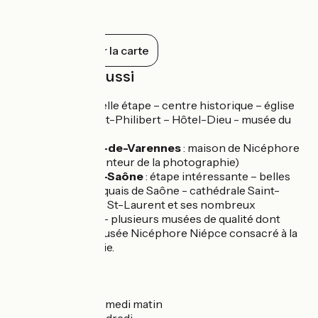
appréciez l'image. Il conserve plus de
quatre millions de photographies,
appareils ou magazines et montre tous
les champs de l’art photographique, de
Tout afficher sur la carte
son invention au smartphone, de la revue
illustrée aux diapositives, de la planche-
À découvrir aussi
contact à l’agrandisseur. Une belle
immersion au cœur de l'omniprésent
Tournus
: belle étape – centre historique – église
médium photographique.
romane Saint-Philibert – Hôtel-Dieu - musée du
vélo
Saint-Loup-de-Varennes
: maison de Nicéphore
Niépce (inventeur de la photographie)
Chalon-sur-Saône
: étape intéressante – belles
façades des quais de Saône - cathédrale Saint-
Vincent – île St-Laurent et ses nombreux
restaurants - plusieurs musées de qualité dont
l’excellent musée Nicéphore Niépce consacré à la
photographie.
Marchés
Tournus
: samedi matin
Chalon
: vendredi