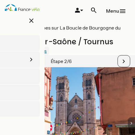
Aller
au
Menu
contenu
close
principal
Toutes les étapes sur La Boucle de Bourgogne du
Sud
Châlon-sur-Saône / Tournus
3.1 / 5
Voir 3 avis
Étape 2/6