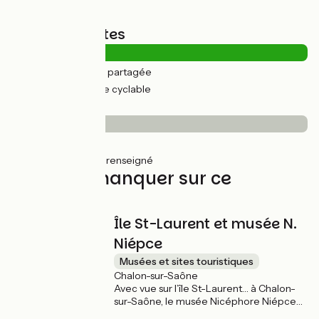
Types de routes
3km
(10%) Route partagée
30km
(90%) Voie cyclable
Revêtement
8km
(24%) Lisse
25km
(76%) Non renseigné
À ne pas manquer sur ce
parcours
Île St-Laurent et musée N.
Niépce
Musées et sites touristiques
Chalon-sur-Saône
Avec vue sur l’île St-Laurent… à Chalon-
sur-Saône, le musée Nicéphore Niépce
mérite amplement une visite si vous