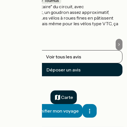
Châlon-sur-Saône / Tournus
C
Partie la plus "utilitaire" du circuit, avec
Su
malheureusement, un goudron assez approximatif,
ma
souvent bosselé. Les vélos à roues fines en pâtissent
dé
pour le confort, mais même pour les vélos type VTC, ça
n'avance pas.
Voir tous les avis
Déposer un avis
Carte
Planifier mon voyage