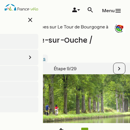
Aller
au
Menu
contenu
close
principal
Toutes les étapes sur Le Tour de Bourgogne à
vélo
La Bussière-sur-Ouche /
Dijon
4.8 / 5
Voir 1 avis
Étape 9/29