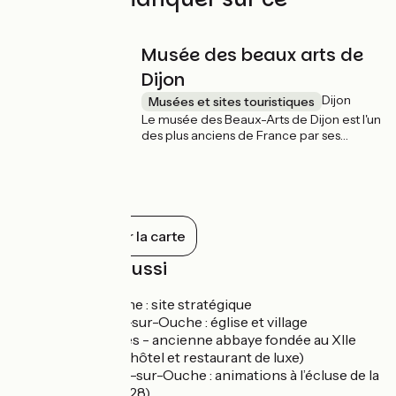
parcours
Musée des beaux arts de
Dijon
Dijon
Musées et sites touristiques
Le musée des Beaux-Arts de Dijon est l'un
des plus anciens de France par ses
origines qui remontent à l'Ancien Régime.
L'héritage des ducs de Bourgogne lui
vaut de présenter des chefs-d'œuvre
incontestés de la fin du Moyen Âge. Le
musée est installé dans le Palais des Ducs
et des États de Bourgogne"
Tout afficher sur la carte
À découvrir aussi
Pont-d'Ouche : site stratégique
La Bussière-sur-Ouche : église et village
remarquables - ancienne abbaye fondée au XIIe
(aujourd’hui hôtel et restaurant de luxe)
Saint-Victor-sur-Ouche : animations à l’écluse de la
Charme (n° 28)