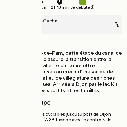
34 km
2 h 13 min
Je débute
Bussière-sur-Ouche
Dijon
Au fil de l'eau
A partir du Pont-de-Pany, cette étape du canal de
Bourgogne à vélo assure la transition entre la
campagne et la ville. Le parcours offre
d’agréables surprises au creux d’une vallée de
l’Ouche autrefois lieu de villégiature des riches
familles dijonnaises. Arrivée à Dijon par le lac Kir
fréquenté par les sportifs et les familles.
Détail de l'étape
Voie verte et pistes cyclables jusqu’au port de Dijon.
Passage le long de l’A 38. Liaison avec le centre-ville
depuis le port.