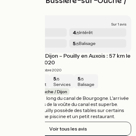
Avis sur La Bussière-sur-Ouche /
Dijon
4.8/5
Sur 1 avis
5
4
Sécurité
Intérêt
/5
/5
5
5
Services
Balisage
/5
/5
dixième étape : Dijon – Pouilly en Auxois : 57 km le
13 septembre 2020
4.8/5
Alain ·
Octobre 2020
5
4
5
5
/5
/5
/5
/5
Sécurité
Intérêt
Services
Balisage
La Bussière-sur-Ouche / Dijon
Très belle étape le long du canal de Bourgogne. L'arrivée
à Pouilly au dessus de la voûte du canal est superbe.
Le camping de Pouilly possède des tables sur certains
emplacements, une piscine et un petit restaurant.
Voir tous les avis