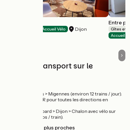
Ibis Dijon Gare
Entre po
Dijon
Hôtels
Accueil Vélo
Gîtes et 
Accueil V
Trains et transport sur le
parcours
Gare de Velars :
TER Dijon > Velars > Migennes (environ 12 trains / jour).
Gare de Dijon : TER pour toutes les directions en
Bourgogne.
TGV Paris > Montbard > Dijon > Chalon avec vélo sur
réservation (6 vélos / train).
Gares SNCF les plus proches