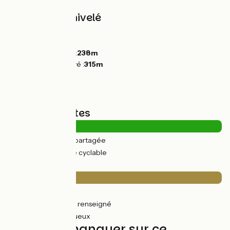
Pentes et dénivelé
Montées :
0m
Descentes :
73m
Point le plus bas :
238m
Point le plus élevé :
315m
Types de routes
2km
(5%) Route partagée
32km
(95%) Voie cyclable
Revêtement
2km
(6%) Lisse
0.71km
(2%) Non renseigné
31km
(92%) Rugueux
À ne pas manquer sur ce