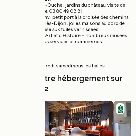
Barbirey-sur-Ouche : jardins du château, visite de
mai à octobre, 03 80 49 08 81
Pont-de-Pany : petit port à la croisée des chemins
Plombières-lès-Dijon : jolies maisons au bord de
l’Ouche - église aux tuiles vernissées
Dijon
: ville d’Art et d’Histoire – nombreux musées
gratuits – tous services et commerces
Marché
Dijon : mardi, vendredi, samedi sous les halles
Trouvez votre hébergement sur
cette étape