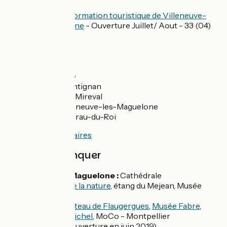
60 60
Bureau d'information touristique de Villeneuve-
lès-Maguelone
- Ouverture Juillet/ Aout - 33 (04)
67 69 75 75
Gares SNCF
Gare de Sète
Gare de Frontignan
Gare de Vic-Mireval
Gare de Villeneuve-les-Maguelone
Gare de Le Grau-du-Roi
Consulter les horaires
A ne pas manquer
Villeneuve-les-Maguelone :
Cathédrale
Lattes :
Maison de la nature
, étang du Mejean, Musée
Henri Lattara
Montpellier :
Château de Flaugergues
,
Musée Fabre
,
Musée Fernand Michel
, MoCo - Montpellier
Comtemporain (ouverture en juin 2019)