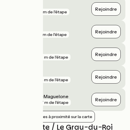
Aigues-Mortes
Rejoindre
gare
123 m de l'étape
Le Grau-du-Roi
Rejoindre
gare
331 m de l'étape
Vic - Mireval
Rejoindre
gare
377 m de l'étape
Frontignan
Rejoindre
gare
394 m de l'étape
Villeneuve-lès-Maguelone
Rejoindre
gare
977 m de l'étape
Afficher les gares à proximité sur la carte
Avis sur Sète / Le Grau-du-Roi