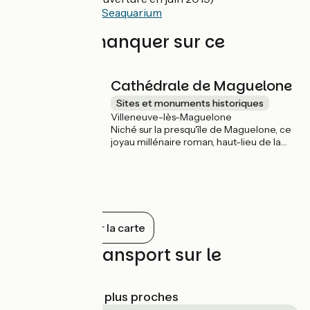
Le Grau-du-Roi :
Seaquarium
À ne pas manquer sur ce
parcours
Cathédrale de Maguelone
Sites et monuments historiques
Villeneuve-lès-Maguelone
Niché sur la presqu'île de Maguelone, ce
joyau millénaire roman, haut-lieu de la
chrétienté, a été longtemps lieu de
villégiature des papes de Rome. Un
voyage au travers des âges à ne pas
manquer !
Tout afficher sur la carte
Trains et transport sur le
parcours
Gares SNCF les plus proches