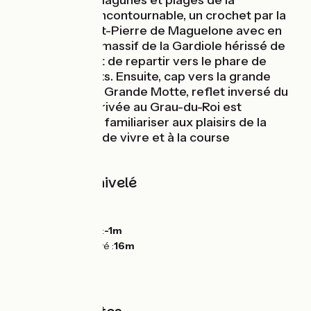
serpente entre lagunes et plages de la
Méditerranée. Incontournable, un crochet par la
cathédrale Saint-Pierre de Maguelone avec en
toile de fond le massif de la Gardiole hérissé de
garrigues, avant de repartir vers le phare de
Palavas-les-Flots. Ensuite, cap vers la grande
pyramide de La Grande Motte, reflet inversé du
pic St-Loup. L’arrivée au Grau-du-Roi est
l’occasion de se familiariser aux plaisirs de la
glisse, à son art de vivre et à la course
camarguaise.
Pentes et dénivelé
Montées :
31m
Descentes :
31m
Point le plus bas :
-1m
Point le plus élevé :
16m