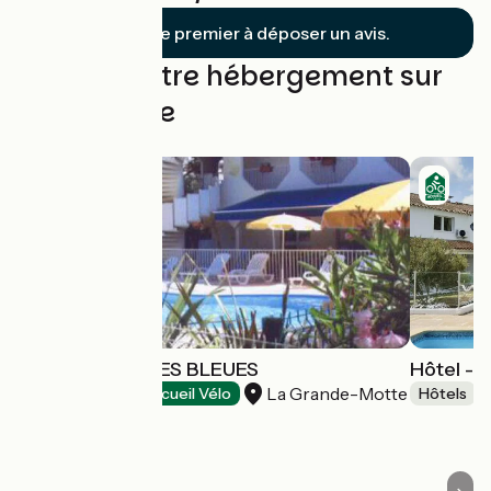
Soyez le premier à déposer un avis.
Trouvez votre hébergement sur
cette étape
HOTEL LES RIVES BLEUES
Hôtel - 
La Grande-Motte
Hôtels
Accueil Vélo
Hôtels