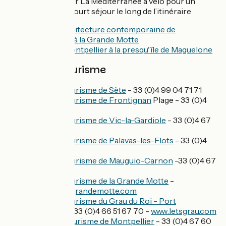
Echappez-vous sur La Méditerranée à vélo pour un
week-end ou un court séjour le long de l’itinéraire
Folies d'architecture contemporaine de
Montpellier à la Grande Motte
A vélo de Montpellier à la presqu'île de Maguelone
Offices de tourisme
Office de tourisme de Sète
- 33 (0)4 99 04 71 71
Office de tourisme de Frontignan
Plage - 33 (0)4
67 18 31 60
Office de tourisme de Vic-la-Gardiole
- 33 (0)4 67
78 94 43
Office de tourisme de Palavas-les-Flots
- 33 (0)4
67 07 73 34
Office de tourisme de Mauguio-Carnon
-33 (0)4 67
50 51 15
Office de tourisme de la Grande Motte
-
contact@lagrandemotte.com
Office de tourisme du Grau du Roi - Port
Camargue
- 33 (0)4 66 51 67 70 -
www.letsgrau.com
Office de Tourisme de Montpellier
- 33 (0)4 67 60