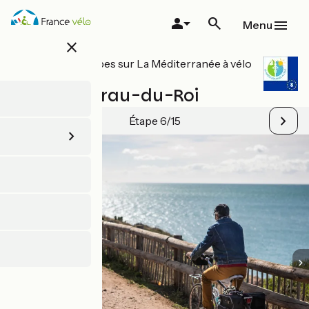
Aller
au
Menu
contenu
close
principal
Toutes les étapes sur La Méditerranée à vélo
/ EuroVelo 8
Sète / Le Grau-du-Roi
Étape 6/15