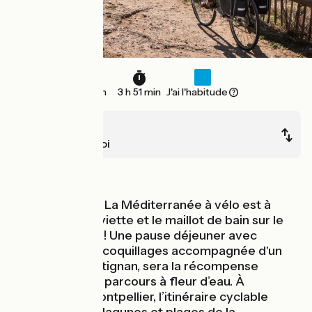
57 km
3 h 51 min
J'ai l'habitude
Sète
Le Grau du Roi
Bords de mer
Cette étape de La Méditerranée à vélo est à
parcourir la serviette et le maillot de bain sur le
porte-bagages ! Une pause déjeuner avec
dégustation de coquillages accompagnée d'un
muscat de Frontignan, sera la récompense
suprême sur ce parcours à fleur d’eau. À
proximité de Montpellier, l’itinéraire cyclable