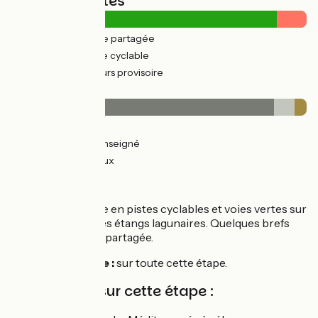
Types de routes
18km
(31%) Route partagée
39km
(68%) Voie cyclable
6km
(11%) Parcours provisoire
Revêtement
51km
(89%) Lisse
4km
(7%) Non renseigné
2km
(4%) Rugueux
L'itinéraire
Section aménagée en pistes cyclables et voies vertes sur
le lido et autour des étangs lagunaires. Quelques brefs
passages sur voie partagée.
Revêtement lisse :
sur toute cette étape.
Inspirations sur cette étape :