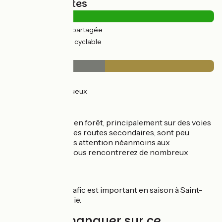
Types de routes
3km
(9%) Route partagée
33km
(91%) Voie cyclable
Revêtement
17km
(47%) Lisse
19km
(53%) Rugueux
Itinéraire
Les pistes situées en forêt, principalement sur des voies
sans voitures ou des routes secondaires, sont peu
fréquentées. Faîtes attention néanmoins aux
croisements car vous rencontrerez de nombreux
estivants l’été.
Vigilance
Attention car le trafic est important en saison à Saint-
Gilles-Croix-de-Vie.
À ne pas manquer sur ce