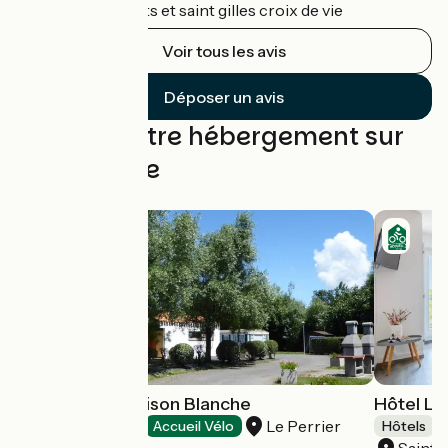
saint jean de monts et saint gilles croix de vie
Voir tous les avis
Déposer un avis
Trouvez votre hébergement sur
cette étape
Camping La Maison Blanche
Hôtel L
Le Perrier
Campings
Accueil Vélo
Hôtels
Saint