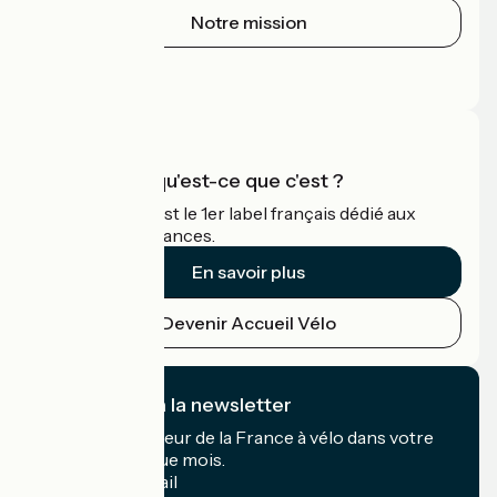
Notre mission
Espace Presse
Espace Pro
Accueil Vélo qu'est-ce que c'est ?
Accueil Vélo c'est le 1er label français dédié aux
cyclistes en vacances.
En savoir plus
Devenir Accueil Vélo
Je m'abonne à la newsletter
Recevez le meilleur de la France à vélo dans votre
boîte mail chaque mois.
Mon adresse mail