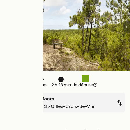
36 km
2 h 23 min
Je débute
La Barre de Monts
Fromentine / St-Gilles-Croix-de-Vie
Bords de mer