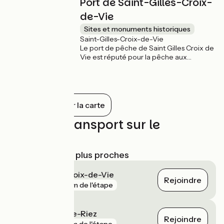
Port de Saint-Gilles-Croix-
de-Vie
Sites et monuments historiques
Saint-Gilles-Croix-de-Vie
Le port de pêche de Saint Gilles Croix de
Vie est réputé pour la pêche aux
poissons bleus, c’est le seul et unique port
de l’hexagone à être labellisé « Site
Remarquable du Goût ». La pêche à la
sardine à Saint-Gilles-Croix-de-Vie a été
inscrite en 2018 à l’inventaire du
Tout afficher sur la carte
Patrimoine Culturel Immatériel de la
France.
Trains et transport sur le
parcours
Gares SNCF les plus proches
Saint-Gilles-Croix-de-Vie
Rejoindre
gare
74 m de l'étape
Saint-Hilaire-de-Riez
Rejoindre
gare
2 km de l'étape