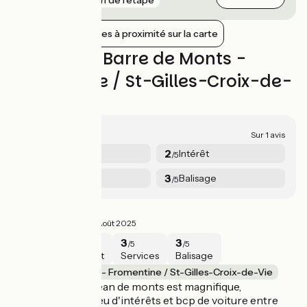
Afficher les gares à proximité sur la carte
Avis sur La Barre de Monts -
Fromentine / St-Gilles-Croix-de-
Vie
2.5/5
Sur 1 avis
2
2
Sécurité
Intérêt
/5
/5
3
3
Services
Balisage
/5
/5
Avis mitigé
2.5/5
Maxime ·
Août 2025
2
2
3
3
/5
/5
/5
/5
Sécurité
Intérêt
Services
Balisage
La Barre de Monts - Fromentine / St-Gilles-Croix-de-Vie
La forêt de saint jean de monts est magnifique,
cependant très peu d'intérêts et bcp de voiture entre