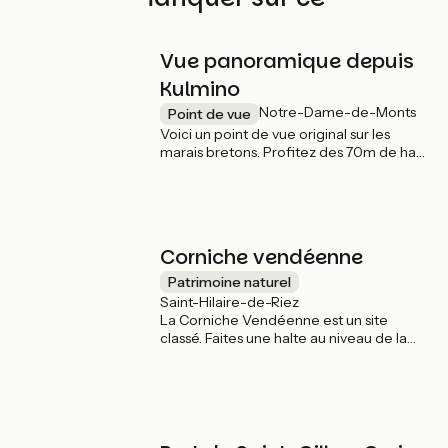
parcours
Vue panoramique depuis
Kulmino
Notre-Dame-de-Monts
Point de vue
Voici un point de vue original sur les
marais bretons. Profitez des 70m de haut
du château d'eau et sa vue imprenable
sur le marais, la dune, la forêt, les île. La
montée coûte 4€.
Corniche vendéenne
Patrimoine naturel
Saint-Hilaire-de-Riez
La Corniche Vendéenne est un site
classé. Faites une halte au niveau de la
table d’orientation afin de contempler le
spectacle de la mer.