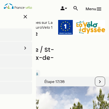
Aller
au
Menu
contenu
close
principal
Toutes les étapes sur La
Vélodyssée / EuroVelo 1
La Barre de
Monts -
Fromentine / St-
Gilles-Croix-de-
Vie
2.5 / 5
Voir 1 avis
Étape 17/38