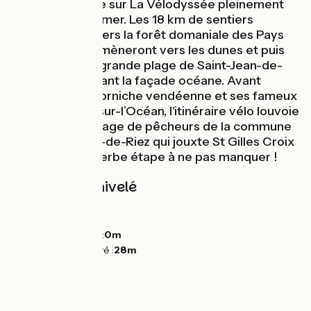
Voici une balade sur La Vélodyssée pleinement
tournée vers la mer. Les 18 km de sentiers
cyclables à travers la forêt domaniale des Pays
de Monts vous mèneront vers les dunes et puis
finalement à la grande plage de Saint-Jean-de-
Monts en longeant la façade océane. Avant
d’atteindre la Corniche vendéenne et ses fameux
rochers à Sion-sur-l’Océan, l'itinéraire vélo louvoie
dans l’ancien village de pêcheurs de la commune
de Saint-Hilaire-de-Riez qui jouxte St Gilles Croix
de Vie. Une superbe étape à ne pas manquer !
Pentes et dénivelé
Montées :
30m
Descentes :
31m
Point le plus bas :
0m
Point le plus élevé :
28m