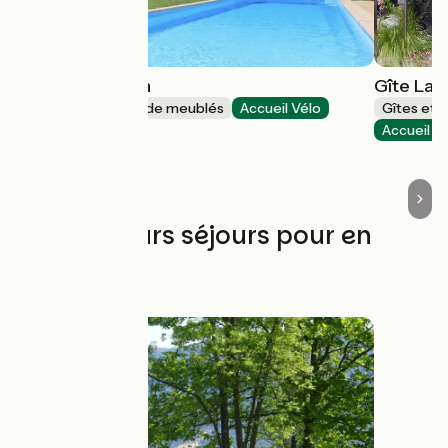
Bastide Jourdan
Gîte La 
Gîtes et locations de meublés
Accueil Vélo
Gîtes et 
Bollène
Accueil V
Les meilleurs séjours pour en
profiter