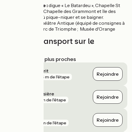
Caderousse :
digue « Le Batardeu », Chapelle St
Martin (XI°), Chapelle des Grammont et île des
Brotteaux où pique-niquer et se baigner.
Orange :
Théâtre Antique (équipé de consignes à
bagages.) ; Arc de Triomphe ; Musée d'Orange
Trains et transport sur le
parcours
Gares SNCF les plus proches
Pont-Saint-Esprit
Rejoindre
gare
784 m de l'étape
Bollène La Croisière
Rejoindre
gare
3 km de l'étape
Orange
Rejoindre
gare
8 km de l'étape