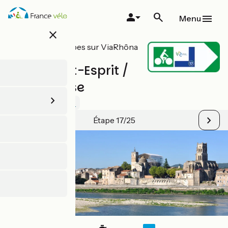
Aller
au
Menu
contenu
close
principal
Toutes les étapes sur ViaRhôna
/ EuroVelo 17
Pont-Saint-Esprit /
Caderousse
3 / 5
Voir 2 avis
Étape 17/25