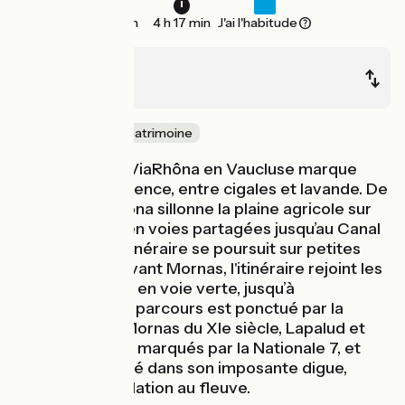
29 km
4 h 17 min
J'ai l'habitude
Lapalud
Caderousse
Nature & petit patrimoine
Le passage de ViaRhôna en Vaucluse marque
l’entrée en Provence, entre cigales et lavande. De
Lapalud, ViaRhôna sillonne la plaine agricole sur
petites routes en voies partagées jusqu’au Canal
de Donzère. L’itinéraire se poursuit sur petites
routes et peu avant Mornas, l'itinéraire rejoint les
bords du Rhône en voie verte, jusqu’à
Caderousse. Le parcours est ponctué par la
forteresse de Mornas du XIe siècle, Lapalud et
Piolenc, villages marqués par la Nationale 7, et
Caderousse lové dans son imposante digue,
témoin de sa relation au fleuve.