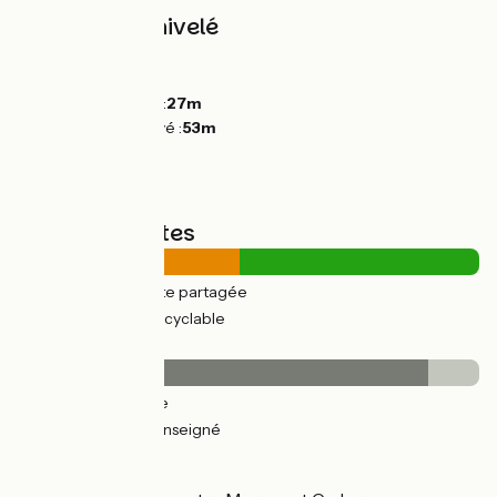
Pentes et dénivelé
Montées :
0m
Descentes :
21m
Point le plus bas :
27m
Point le plus élevé :
53m
Types de routes
14km
(48%) Route partagée
15km
(52%) Voie cyclable
Revêtement
25km
(89%) Lisse
3km
(11%) Non renseigné
L’itinéraire