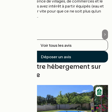
industrielles, l'absence de villages, de commerces et le
ra
soleil qui tape, vous avez intérêt à partir équipés (eau et
tr
piknik) et à pédaler vite pour que ce ne soit plus qu'un
lo
souvenir à oublier...
m'
qu
Voir tous les avis
Déposer un avis
Trouvez votre hébergement sur
cette étape