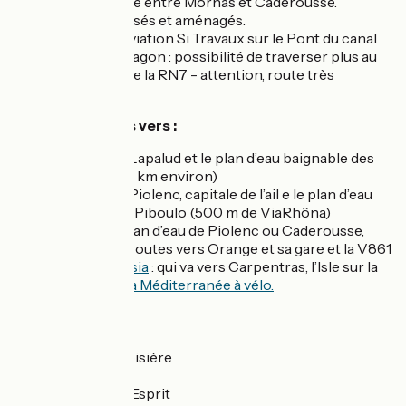
Voie verte bitumée entre Mornas et Caderousse.
Carrefours sécurisés et aménagés.
⚠ Information déviation Si Travaux sur le Pont du canal
Donzère - Mondragon : possibilité de traverser plus au
nord par le pont de la RN7 - attention, route très
fréquentée.
Liaisons balisées vers :
le village de Lapalud et le plan d’eau baignable des
Girardes (3,5 km environ)
le village de Piolenc, capitale de l’ail e le plan d’eau
baignable Li Piboulo (500 m de ViaRhôna)
Depuis Le plan d’eau de Piolenc ou Caderousse,
liaisons sur routes vers Orange et sa gare et la V861
-
Via Venaissia
: qui va vers Carpentras, l’Isle sur la
Sorgue, et
La Méditerranée à vélo.
Gares SNCF
Bollène-Croisière
Orange
Pont-Saint-Esprit