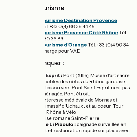
Offices de tourisme
Office de tourisme Destination Provence
Occitane
Tél. +33 0(4) 66 39 44 45
Office de tourisme Provence Côté Rhône
Tél.
+33 (0)4 90 30 36 83
Office de tourisme d’Orange
Tél. +33 (0)4 90 34
70 88 – Recharge pour VAE
À ne pas manquer :
Pont-Saint-Esprit :
Pont (XIIIe), Musée d'art sacré
du Gard , vignobles des côtes du Rhône gardoise .
Attention, la liaison vers Pont Saint Esprit n’est pas
balisée ni aménagée. Pont étroit.
Mornas :
Forteresse médiévale de Mornas et
vignobles du massif d'Uchaux , et au coeur Tour
des côtes du Rhône à Vélo
Piolenc :
Eglise romane Saint-Pierre
Plan d’eau de Li Piboulo :
baignade surveillée en
juillet et Août et restauration rapide sur place avec
Wam Park