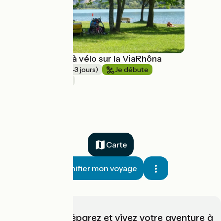
Un week-end à vélo sur la ViaRhôna
Week-End (2-3 jours)
Je débute
Au fil de l'eau
à partir de
199€
Carte
Planifier mon voyage
Choisissez, préparez et vivez votre aventure à