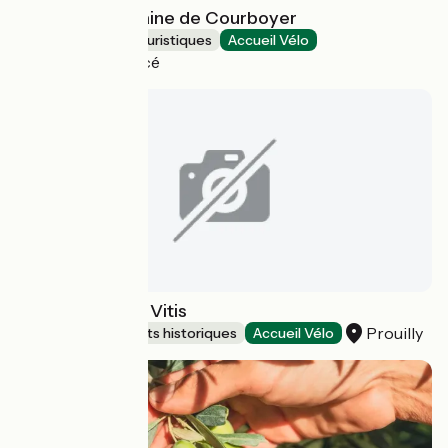
Manoir et Domaine de Courboyer
Musées et sites touristiques
Accueil Vélo
Perche en Nocé
Asinerie de Pes Vitis
Prouilly
Sites et monuments historiques
Accueil Vélo