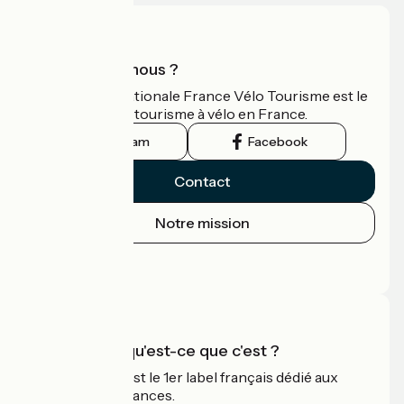
Qui sommes-nous ?
L'association nationale France Vélo Tourisme est le
guide officiel du tourisme à vélo en France.
Instagram
Facebook
Contact
Notre mission
Espace Presse
Espace Pro
Accueil Vélo qu'est-ce que c'est ?
Accueil Vélo c'est le 1er label français dédié aux
cyclistes en vacances.