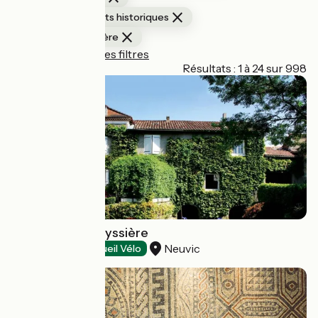
Sites et monuments historiques
Villages de caractère
Réinitialiser tous les filtres
Page 1
Résultats : 1 à 24 sur 998
Moulin de La Veyssière
Neuvic
Expositions
Accueil Vélo