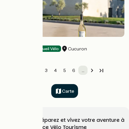
La Cavale
Cucuron
Dégustation
Accueil Vélo
1
2
3
4
5
6
…
Carte
Choisissez, préparez et vivez votre aventure à
vélo avec France Vélo Tourisme