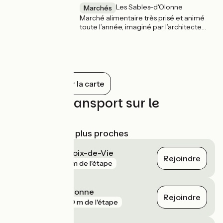
Les Sables-d'Olonne
Marchés
Marché alimentaire très prisé et animé
toute l’année, imaginé par l’architecte
sablais Charles Smolski en 1890.
Tout afficher sur la carte
Trains et transport sur le
parcours
Gares SNCF les plus proches
Saint-Gilles-Croix-de-Vie
Rejoindre
gare
74 m de l'étape
Les Sables-d'Olonne
Rejoindre
gare
980 m de l'étape