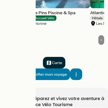
Hôtel Calme des Pins Piscine & Spa
Atlantic
Hôtels
Accueil Vélo
Hôtels
Les Sables-d'Olonne
Les Sa
Carte
Planifier mon voyage
Choisissez, préparez et vivez votre aventure à
vélo avec France Vélo Tourisme