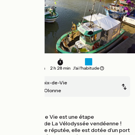
37 km
2 h 28 min
J'ai l'habitude
St-Gilles-Croix-de-Vie
Les Sables d'Olonne
Bords de mer
St Gilles Croix de Vie est une étape
incontournable de La Vélodyssée vendéenne !
Station balnéaire réputée, elle est dotée d'un port