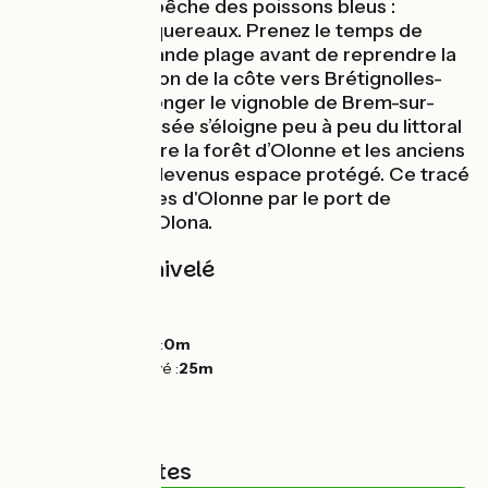
actif axé sur la pêche des poissons bleus :
sardines et maquereaux. Prenez le temps de
flâner sur sa grande plage avant de reprendre la
route en direction de la côte vers Brétignolles-
sur-Mer et de longer le vignoble de Brem-sur-
Mer. La Vélodyssée s’éloigne peu à peu du littoral
et serpente entre la forêt d’Olonne et les anciens
marais salants devenus espace protégé. Ce tracé
rejoint Les Sables d'Olonne par le port de
plaisance, Port Olona.
Pentes et dénivelé
Montées :
52m
Descentes :
52m
Point le plus bas :
0m
Point le plus élevé :
25m
Types de routes