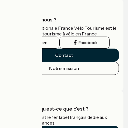
Qui sommes-nous ?
L'association nationale France Vélo Tourisme est le
guide officiel du tourisme à vélo en France.
Instagram
Facebook
Contact
Notre mission
Espace Presse
Espace Pro
Accueil Vélo qu'est-ce que c'est ?
Accueil Vélo c'est le 1er label français dédié aux
cyclistes en vacances.