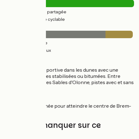
8km
(22%) Route partagée
29km
(78%) Voie cyclable
Revêtement
29km
(78%) Lisse
8km
(21%) Rugueux
Itinéraire
L'étape est assez sportive dans les dunes avec une
alternance de pistes stabilisées ou bitumées. Entre
Brem-sur-Mer et les Sables d'Olonne, pistes avec et sans
voitures.
Liaison
Petite route jalonnée pour atteindre le centre de Brem-
sur-Mer.
À ne pas manquer sur ce
parcours