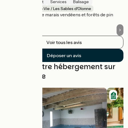
Sécurité
Intérêt
Services
Balisage
St-Gilles-Croix-de-Vie / Les Sables d'Olonne
S
Bel itinéraire entre marais vendéens et forêts de pin
La
Voir tous les avis
Déposer un avis
Trouvez votre hébergement sur
cette étape