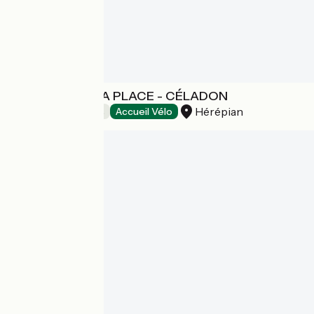
DES LITS SUR LA PLACE - CÉLADON
Hérépian
Chambres d'Hôtes
Accueil Vélo