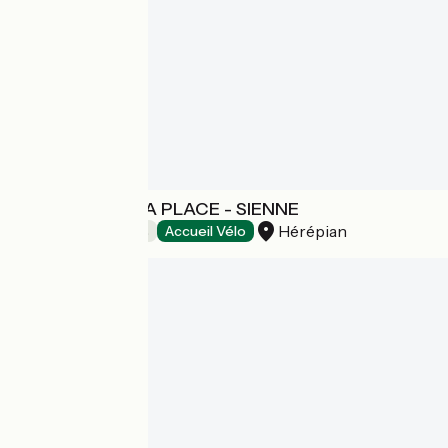
DES LITS SUR LA PLACE - SIENNE
Hérépian
Chambres d'Hôtes
Accueil Vélo