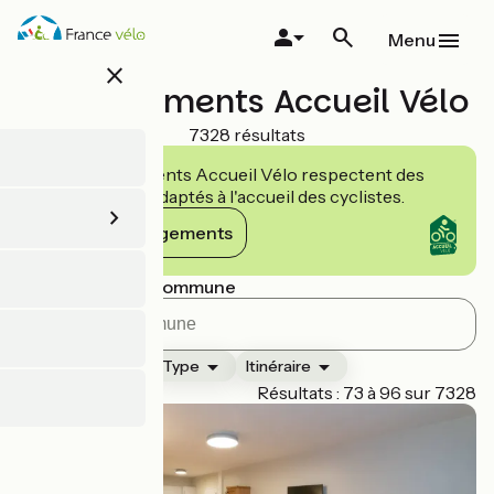
Aller
au
Menu
contenu
close
principal
Hébergements Accueil Vélo
7328 résultats
Les établissements Accueil Vélo respectent des
engagements adaptés à l'accueil des cyclistes.
Voir les engagements
Rechercher par commune
Classement
Type
Itinéraire
Page 4
Résultats : 73 à 96 sur 7328