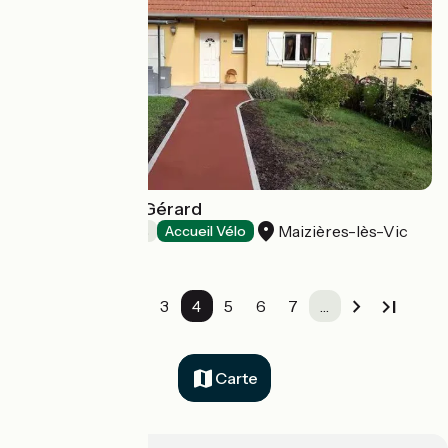
Chambre chez Gérard
Maizières-lès-Vic
Chambres d'Hôtes
Accueil Vélo
…
2
3
4
5
6
7
…
Carte