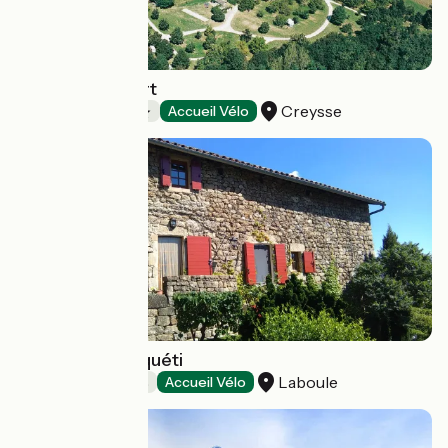
Camping du Port
Creysse
Campings
Accueil Vélo
L'Oustau de Péquéti
Laboule
Chambres d'Hôtes
Accueil Vélo