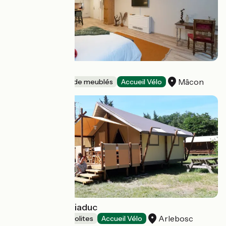
La Vigne
Mâcon
Gîtes et locations de meublés
Accueil Vélo
Les lodges du Viaduc
Arlebosc
Hébergements insolites
Accueil Vélo