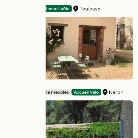
HOTEL HELIOT
Toulouse
Hôtels
Accueil Vélo
La Poulinière
Néron
Gîtes et locations de meublés
Accueil Vélo