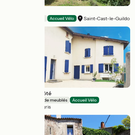
La Cerisaie
Saint-Cast-le-Guildo
Chambres d'Hôtes
Accueil Vélo
La maison d'à côté
Gîtes et locations de meublés
Accueil Vélo
Reventin-Vaugris