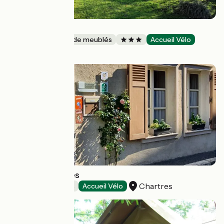
Gîte La Forge
Gîtes et locations de meublés
Accueil Vélo
Lingé
Les Conviv'hôtes
Chartres
Chambres d'Hôtes
Accueil Vélo