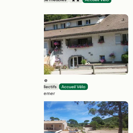
Sérandon
Gîte Verte Vallée
Hébergements collectifs
Accueil Vélo
Xonrupt-Longemer