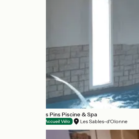
Hôtel Calme des Pins Piscine & Spa
Les Sables-d'Olonne
Hôtels
Accueil Vélo