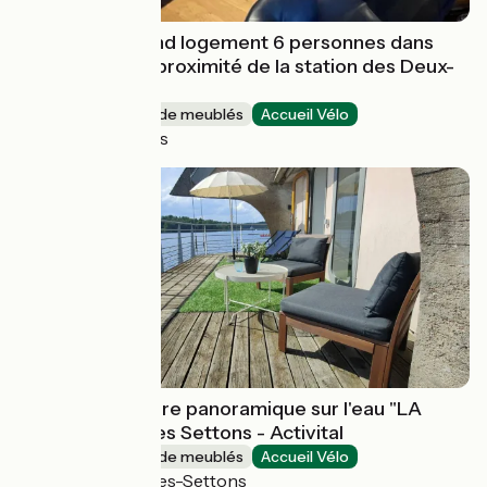
Le Sarana : Grand logement 6 personnes dans
village calme à proximité de la station des Deux-
Alpes
Gîtes et locations de meublés
Accueil Vélo
Les Deux Alpes
Location chambre panoramique sur l'eau "LA
VIGIE" du Lac des Settons - Activital
Gîtes et locations de meublés
Accueil Vélo
Montsauche-les-Settons