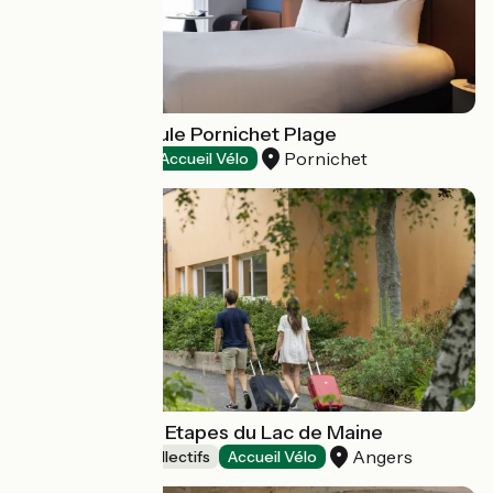
Hôtel Ibis La Baule Pornichet Plage
Pornichet
Hôtels
Accueil Vélo
Auberge - Ethic Etapes du Lac de Maine
Angers
Hébergements collectifs
Accueil Vélo