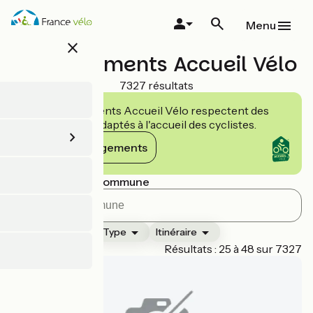
Aller
au
Menu
contenu
close
principal
Hébergements Accueil Vélo
7327 résultats
Les établissements Accueil Vélo respectent des
engagements adaptés à l'accueil des cyclistes.
Voir les engagements
Rechercher par commune
Classement
Type
Itinéraire
Page 2
Résultats : 25 à 48 sur 7327