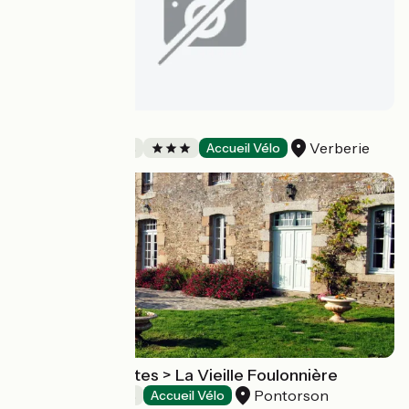
La Martinière
Verberie
Chambres d'Hôtes
Accueil Vélo
Chambres d'Hôtes > La Vieille Foulonnière
Pontorson
Chambres d'Hôtes
Accueil Vélo