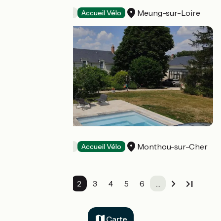
La Bonnerie
Meung-sur-Loire
Chambres d'Hôtes
Accueil Vélo
La varenne
Monthou-sur-Cher
Chambres d'Hôtes
Accueil Vélo
1
2
3
4
5
6
…
Carte