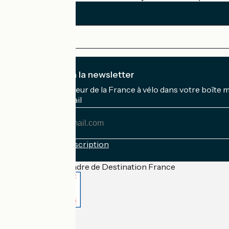
Je m'abonne à la newsletter
Recevez le meilleur de la France à vélo dans votre boîte 
Mon adresse mail
Mon
adresse
mail
Conditions d'inscription
Financé dans le cadre de Destination France
Accueil Vélo Pro
Contact