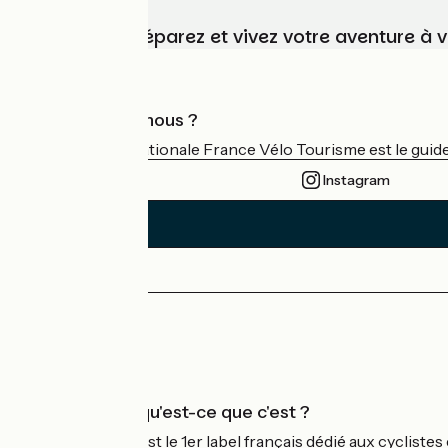
Choisissez, préparez et vivez votre aventure à 
Qui sommes-nous ?
L'association nationale France Vélo Tourisme est le guide 
Instagram
Espace Presse
Espace Pro
Accueil Vélo qu'est-ce que c'est ?
Accueil Vélo c'est le 1er label français dédié aux cycliste