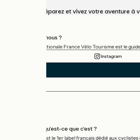
Choisissez, préparez et vivez votre aventure à 
Qui sommes-nous ?
L'association nationale France Vélo Tourisme est le guide 
Instagram
Espace Presse
Espace Pro
Accueil Vélo qu'est-ce que c'est ?
Accueil Vélo c'est le 1er label français dédié aux cycliste