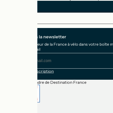
Je m'abonne à la newsletter
Recevez le meilleur de la France à vélo dans votre boîte 
Mon adresse mail
Mon
adresse
mail
Conditions d'inscription
Financé dans le cadre de Destination France
Accueil Vélo Pro
Contact